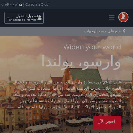
لتخطي إلى المحتوى الرئيسي
Corporate Club
AR
-
KW
Toggle navigation
تسجيل الدخول
or become a member
اطلع على جميع الوجهات
Widen your world
وارسو، بولندا
على الرغم من خسارة وارسو العديد من الآثار التاريخية والأعمال
الفنية خلال الحرب العالمية الثانية، إلا أنها استعادت كثيرًا من
نسيجها الحضاري الذي حرمت منه من خلال عملية تحديث واسعة
للمدينة. تعد وارسو الآن من أفضل الخيارات بالنسبة للزائرين
الذين لا يحبذون الأماكن "التقليدية"، وتزيد شهرتها عام بعد عام.
احجز الآن