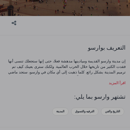
التعريف بوارسو
إن مدينة وارسو القديمة وميادينها مدهشة فعلا، حتى إنها ستجعلك تنسى أنها
فقدت الكثير من تاريخها خلال الحرب العالمية. ولكنك سترى بعينك كيف تم
ترميم المدينة بشكل رائع. كلما ذهبت إلى أي مكان في وارسو، ستجد ماضي
المدينة العريق يطل عليك من آثارها وميادينها ومبانيها الفريدة. ويمكنك
اقرأ المزيد
الاستماع إلى مقطوعات الملحن البولندي الشهير شوبان بشكل منتظم في
المتاحف والقصور ومعارض الفنون. تقدم المطاعم والمقاهي الأطباق الشعبية،
والتي تعد مزيج من المأكولات الأوروبية الشرقية والبولندية واليهودية والوجبات
تشتهر وارسو بما يلي:
الشهيرة في الدول المجاورة.
التاريخ والفن
الترفيه والتسوق
المدينة