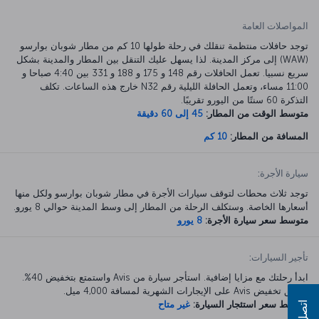
المواصلات العامة
توجد حافلات منتظمة تنقلك في رحلة طولها 10 كم من مطار شوبان بوارسو
(WAW) إلى مركز المدينة. لذا يسهل عليك التنقل بين المطار والمدينة بشكل
سريع نسبيا. تعمل الحافلات رقم 148 و 175 و 188 و 331 بين 4:40 صباحا و
11:00 مساء، وتعمل الحافلة الليلية رقم N32 خارج هذه الساعات. تكلف
التذكرة 60 سنتًا من اليورو تقريبًا.
متوسط الوقت من المطار:
45 إلى 60 دقيقة
المسافة من المطار:
10 كم
سيارة الأجرة:
توجد ثلاث محطات لتوقف سيارات الأجرة في مطار شوبان بوارسو ولكل منها
أسعارها الخاصة. وستكلف الرحلة من المطار إلى وسط المدينة حوالي 8 يورو.
متوسط سعر سيارة الأجرة:
8 يورو
تأجير السيارات:
ابدأ رحلتك مع مزايا إضافية. استأجر سيارة من Avis واستمتع بتخفيض 40%.
ينطبق تخفيض Avis على الإيجارات الشهرية لمسافة 4,000 ميل.
متوسط سعر استئجار السيارة:
غير متاح
اتصل بنا