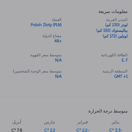
معلومات سريعة
المدن القريبة
العملة
لودز (130 كم)
Polish Zloty (PLN)
بياليستوك (192 كم)
مفتاح الدولة
لوبلين (172 كم)
+48
الطاقة الكهربائية
متوسط سعر القهوة
N/A
E, F
المنطقة الزمنية
متوسط سعر الوجبة (لشخصين)
N/A
GMT +1
متوسط درجة الحرارة
يناير
فبراير
مارس
أبريل
7.8 °C
2.2 °C
-2.2 °C
-3.3 °C