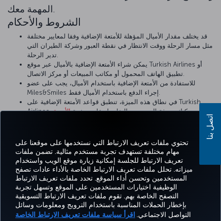
المهمة معك.
الشروط والأحكام
قد يختلف مقدار الأميال المؤهلة للأمتعة الإضافية وفقا لمعايير مختلفة
مثل مسار الرحلة ووقت الانتظار في نقطة العبور وشركة الطيران التي
تدير الرحلة.
يمكن شراء الأمتعة الإضافية بالأميال عبر موقع Turkish Airlines أو
تطبيق الهاتف المحمول أو مكاتب المبيعات أو مركز الاتصال.
للاستفادة من الأمتعة الإضافية باستخدام الأميال، يجب على عضو
Miles&Smiles إجراء الدفع باستخدام الأميال فقط.
في نطاق هذه الميزة، تنطبق قواعد الأمتعة الإضافية على Turkish
Airlines، ويمكنك معرفة المزيد من التفاصيل على صفحة
الأمتعة
اتصل بنا
الخاصة بنا.
الإضافية
تحتوي ملفات تعريف الارتباط التي نستخدمها على موقعنا على
مهام مختلفة تستهدف تجربة مستخدم مثالية. تضمن ملفات
تعريف الارتباط للجلسة إمكانية زيارة موقع الويب واستخدام
اتساب
Pinterest
Blog
تيك توك
LinkedIn
YouTube
Instagram
Twitter
Facebook
ميزاته. تحلل ملفات تعريف الارتباط الخاصة بالأداء عادات تصفح
المستخدمين وتحسن أداء الموقع. تحدد ملفات تعريف الارتباط
الوظيفية اختيارات المستخدمين على الموقع وتسهل تجربة
التصفح الخاصة بهم. تقوم ملفات تعريف الارتباط التسويقية
Tur
CORPORATE
العروض
الحجز
MILES&SMILES
مساعدة
خبرة
بإخطار الحملات المناسبة باستخدام الترويج ومعلومات وسائل
Airl
CLUB
والوجهات
والإدارة
التواصل الاجتماعي.
اقرأ سياسة ملفات تعريف الارتباط الخاصة