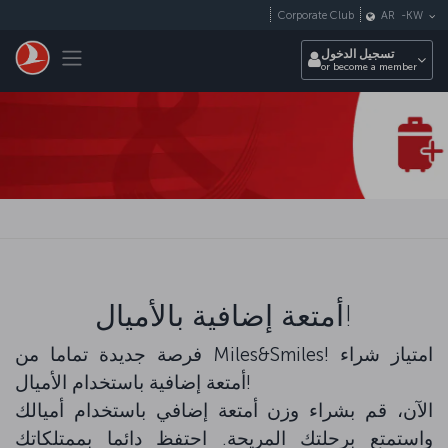
التخطي إلى المحتوى الرئيسي
Corporate Club
AR
-
KW
Toggle navigation
تسجيل الدخول
or become a member
أمتعة إضافية بالأميال!
فرصة جديدة تماما من Miles&Smiles! امتياز شراء
أمتعة إضافية باستخدام الأميال!
الآن، قم بشراء وزن أمتعة إضافي باستخدام أميالك
واستمتع برحلتك المريحة. احتفظ دائما بممتلكاتك