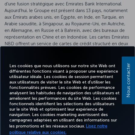
d’une fusion stratégique avec Emirates Bank International.
Aujourd’hui, le Groupe est présent dans 13 pays, notamment
aux Émirats arabes unis, en Égypte, en Inde, en Turquie, en
Arabie saoudite, à Singapour, au Royaume-Uni, en Autriche,
en Allemagne, en Russie et à Bahreïn, avec des bureaux de
représentation en Chine et en Indonésie. Les cartes Emirates
NBD offrent un service de cartes de crédit structuré en deux
niveaux, Premium et Super Premium, spécialement conçu
pour récompenser les clients pour leurs dépenses
quotidiennes. Les deux cartes permettent de gagner des
Les cookies que nous utilisons sur notre site Web ont
Nous contacter
Voyager Miles sur tous les achats, lesquels peuvent ensuite
différentes fonctions visant à proposer une expérience
utilisateur idéale. Les cookies de session permettent
être convertis en Miles « Miles&Smiles ».
Cliquez
ici pour plus
aux utilisateurs de visiter le site Web et d'utiliser les
d’informations.
fonctionnalités prévues. Les cookies de performance
analysent les habitudes de navigation des utilisateurs et
améliorent les performances du site Web. Les cookies
fonctionnels identifient les sélections des utilisateurs
sur le site Web et optimisent leur expérience de
Facebook
Twitter
Instagram
YouTube
LinkedIn
Tiktok
Blog
navigation. Les cookies marketing avertissent des
campagnes adaptées en utilisant des informations sur
les promotions et les réseaux sociaux.
Lisez notre
TURKISH
MILES
RÉSERVER
OFFRES ET
politique relative aux cookies.
EXPÉRIENCE
AIDE
AIRLINES
&