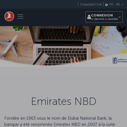
Passer au menu principal
Corporate Club
FR
-
BE
Toggle navigation
CONNEXION
or become a member
Emirates NBD
Fondée en 1963 sous le nom de Dubai National Bank, la
banque a été renommée Emirates NBD en 2007 à la suite