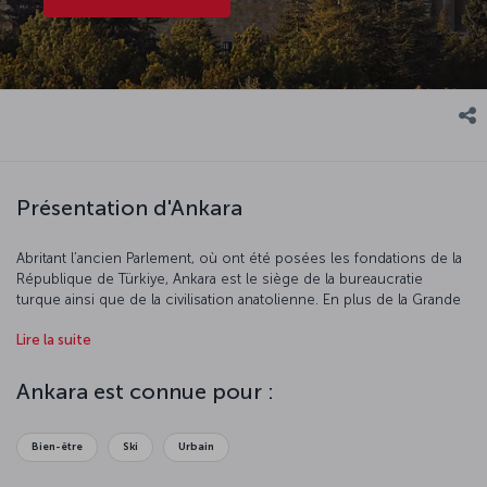
Présentation d'Ankara
Abritant l’ancien Parlement, où ont été posées les fondations de la
République de Türkiye, Ankara est le siège de la bureaucratie
turque ainsi que de la civilisation anatolienne. En plus de la Grande
Assemblée nationale turque et de l'emblématique Anıtkabir, Ankara
Lire la suite
abrite des musées offrant un retour saisissant dans le passé avec
un coup de projecteur sur les civilisations qui ont laissé leur
empreinte sur la ville, des bazars qui reflètent la culture
Ankara est connue pour :
commerciale des habitants, des bains historiques, des centres d’art
modernes, des universités prestigieuses et une vie sociale
vibrante. L’aéroport Ankara - Esenboğa, porte d’entrée de la ville aux
Bien-être
Ski
Urbain
quatre coins du monde, permet de voyager vers des centaines de
destinations. Située au milieu des réseaux routiers et ferroviaires,