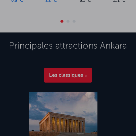
0.6 °C
2.2 °C
6.1 °C
11.1 °C
L’aéroport d’Esenboga, le seul aéroport desservant Ankara, se situe
à environ 29 km du centre-ville. L’aéroport offre une gamme
d’équipements, y compris des salons privés pour les passagers et
des restaurants. Le trajet en voiture entre le centre-ville et
l’aéroport d’Esenboga dure environ 40 minutes, en fonction du
trafic.
Principales attractions
Ankara
Les classiques