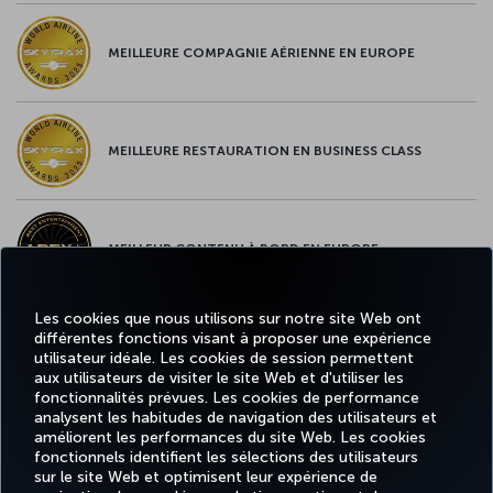
MEILLEURE COMPAGNIE AÉRIENNE EN EUROPE
MEILLEURE RESTAURATION EN BUSINESS CLASS
MEILLEUR CONTENU À BORD EN EUROPE
Les cookies que nous utilisons sur notre site Web ont
différentes fonctions visant à proposer une expérience
MEILLEUR WI-FI EN EUROPE
utilisateur idéale. Les cookies de session permettent
aux utilisateurs de visiter le site Web et d'utiliser les
fonctionnalités prévues. Les cookies de performance
analysent les habitudes de navigation des utilisateurs et
améliorent les performances du site Web. Les cookies
fonctionnels identifient les sélections des utilisateurs
Facebook
Twitter
Instagram
YouTube
LinkedIn
Tiktok
Blog
Pinterest
What
sur le site Web et optimisent leur expérience de