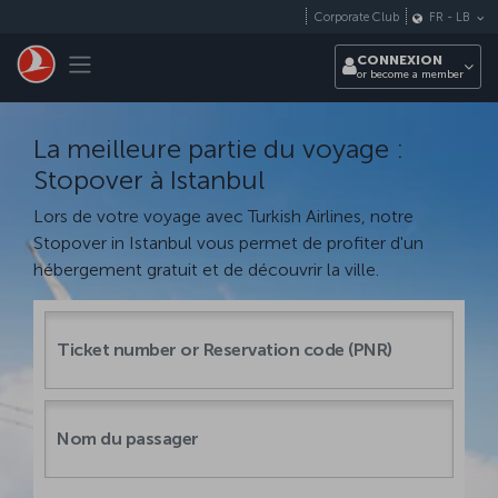
Passer au menu principal
Corporate Club
FR
-
LB
Toggle navigation
CONNEXION
or become a member
La meilleure partie du voyage :
Stopover à Istanbul
Lors de votre voyage avec Turkish Airlines, notre
Stopover in Istanbul vous permet de profiter d'un
hébergement gratuit et de découvrir la ville.