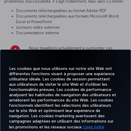
problèmes d’accessibilité. Il s’agit notamment, mais sans s’y limiter :
Documents téléchargeables au format Adobe PDF
Documents téléchargeables aux formats Microsoft Word,
Excel et PowerPoint
Lecteurs vidéo externes
Documentation externe
Nous travaillons actuellement à surmonter ces
limitations en améliorant leur accessibilité ou en
proposant d’autres options accessibles. Si vous
rencontrez un problème d’accessibilité sur
Les cookies que nous utilisons sur notre site Web ont
notre site,
dites-le nous
.
différentes fonctions visant à proposer une expérience
utilisateur idéale. Les cookies de session permettent
aux utilisateurs de visiter le site Web et d'utiliser les
fonctionnalités prévues. Les cookies de performance
analysent les habitudes de navigation des utilisateurs et
améliorent les performances du site Web. Les cookies
fonctionnels identifient les sélections des utilisateurs
Facebook
Twitter
Instagram
YouTube
LinkedIn
Tiktok
Blog
Pinterest
What
sur le site Web et optimisent leur expérience de
navigation. Les cookies marketing avertissent des
campagnes adaptées en utilisant des informations sur
MILES
RÉSERVER
OFFRES ET
EXPÉRIENCE
AIDE
&
CORPORAT
les promotions et les réseaux sociaux.
Lisez notre
ET GÉRER
DESTINATIONS
SMILES