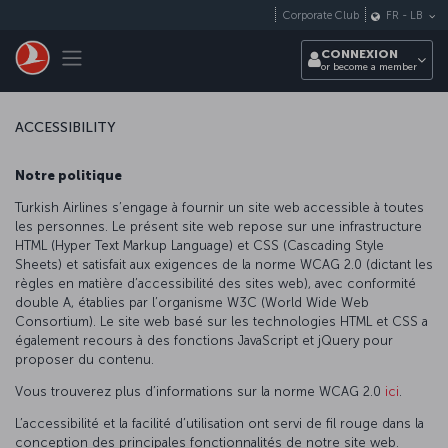
Passer au menu principal
Corporate Club
FR
-
LB
Toggle navigation
CONNEXION
or become a member
ACCESSIBILITY
Notre politique
Turkish Airlines s’engage à fournir un site web accessible à toutes
les personnes. Le présent site web repose sur une infrastructure
HTML (Hyper Text Markup Language) et CSS (Cascading Style
Sheets) et satisfait aux exigences de la norme WCAG 2.0 (dictant les
règles en matière d’accessibilité des sites web), avec conformité
double A, établies par l’organisme W3C (World Wide Web
Consortium). Le site web basé sur les technologies HTML et CSS a
également recours à des fonctions JavaScript et jQuery pour
proposer du contenu.
Vous trouverez plus d’informations sur la norme WCAG 2.0
ici
.
L’accessibilité et la facilité d’utilisation ont servi de fil rouge dans la
conception des principales fonctionnalités de notre site web.