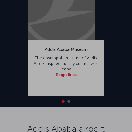
Addis Ababa Museum
The cosmopolitan nature of Addis
Ababa inspires the city culture, with
many
Подробнее
Addis Ababa airport