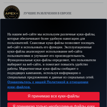
ЛУЧШИЕ РАЗВЛЕЧЕНИЯ В ЕВРОПЕ
На нашем веб-сайте мы используем различные куки-файлы,
ЛУЧШИЙ WI-FI В ЕВРОПЕ
которые обеспечивают более удобную навигацию для
пользователей. Сеансовые куки-файлы позволяют посещать
веб-сайт и использовать его функции. Эксплуатационные
куки-файлы анализируют использование веб-сайта
пользователями и улучшают его производительность.
Facebook
Twitter
Instagram
YouTube
LinkedIn
TikTok
Блог
Pinterest
What
Функциональные куки-файлы определяют, что пользователи
выбирают на веб-сайте, и помогают повысить удобство
работы. Маркетинговые куки-файлы сообщают о
БРОНИРУЙТЕ И
ПРЕДЛОЖЕНИЯ
подходящих кампаниях, используя информацию о
УПРАВЛЯЙТЕ
ВПЕЧАТЛЕНИЕ
И
ПОМОЩЬ
MILES
специальных предложениях и данные из социальных сетей.
БРОНИРОВАНИЕМ
НАПРАВЛЕНИЯ
Ознакомьтесь с нашей Политикой в отношении
куки-файлов.
Перейти
Политика конфиденциальности и куки-файлы
Правовое уведомление
Права пассажира
Я принимаю все куки-файлы
Изменить настройки куки-файлов
План обслуживания клиента Министерства транспорта США
Я принимаю только необходимые файлы куки