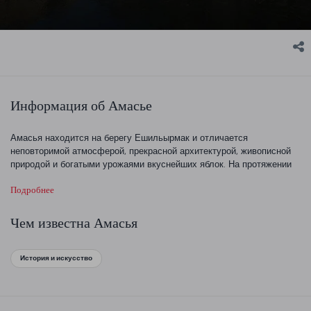
Информация об Амасье
Амасья находится на берегу Ешильырмак и отличается
неповторимой атмосферой, прекрасной архитектурой, живописной
природой и богатыми урожаями вкуснейших яблок. На протяжении
последних 7000 лет здесь бывали великие правители, ученые,
Подробнее
художники и поэты. Теперь Амасья ждет Вас.
Чем известна Амасья
История и искусство