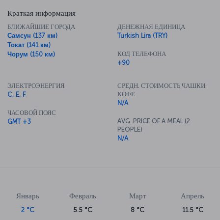
Краткая информация
БЛИЖАЙШИЕ ГОРОДА
ДЕНЕЖНАЯ ЕДИНИЦА
Самсун (137 км)
Turkish Lira (TRY)
Токат (141 км)
КОД ТЕЛЕФОНА
Чорум (150 км)
+90
ЭЛЕКТРОЭНЕРГИЯ
СРЕДН. СТОИМОСТЬ ЧАШКИ
КОФЕ
C, E, F
N/A
ЧАСОВОЙ ПОЯС
AVG. PRICE OF A MEAL (2
GMT +3
PEOPLE)
N/A
Январь
Февраль
Март
Апрель
2 °C
5.5 °C
8 °C
11.5 °C