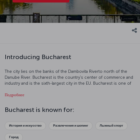
Introducing Bucharest
The city lies on the banks of the Dambovita Riverto north of the
Danube River. Bucharest is the country’s center of commerce and
industry and is the sixth-largest city in the EU. Bucharest is one of
the most charming cities in Europe with its neoclassical buildings,
Подробнее
art from the communist period, contemporary architecture,
modern parks, museums, and monuments. Bucharest is a true
center of art and culture and is a popular tourist destination.
Bucharest is known for:
История и искусство
Развлечения и шопинг
Лыжный спорт
Город