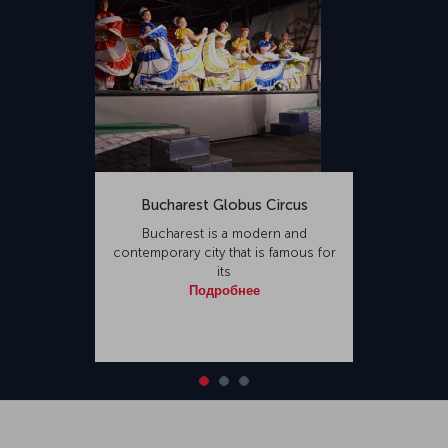
Bucharest Globus Circus
Bucharest is a modern and
contemporary city that is famous for
its
Подробнее