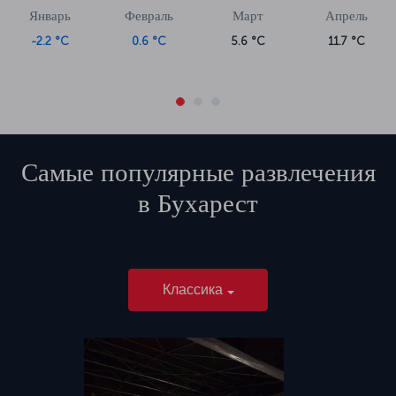
Январь
Февраль
Март
Апрель
-2.2 °C
0.6 °C
5.6 °C
11.7 °C
Самые популярные развлечения
в
Бухарест
Классика