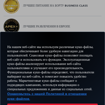
ЛУЧШЕЕ ПИТАНИЕ НА БОРТУ BUSINESS CLASS
ЛУЧШИЕ РАЗВЛЕЧЕНИЯ В ЕВРОПЕ
На нашем веб-сайте мы используем различные куки-файлы,
ЛУЧШИЙ WI-FI В ЕВРОПЕ
которые обеспечивают более удобную навигацию для
пользователей. Сеансовые куки-файлы позволяют посещать
веб-сайт и использовать его функции. Эксплуатационные
куки-файлы анализируют использование веб-сайта
пользователями и улучшают его производительность.
Facebook
Twitter
Instagram
YouTube
LinkedIn
TikTok
Блог
Pinterest
What
Функциональные куки-файлы определяют, что пользователи
выбирают на веб-сайте, и помогают повысить удобство
работы. Маркетинговые куки-файлы сообщают о
БРОНИРУЙТЕ И
ПРЕДЛОЖЕНИЯ
подходящих кампаниях, используя информацию о
УПРАВЛЯЙТЕ
ВПЕЧАТЛЕНИЕ
И
ПОМОЩЬ
MILES
специальных предложениях и данные из социальных сетей.
БРОНИРОВАНИЕМ
НАПРАВЛЕНИЯ
Ознакомьтесь с нашей Политикой в отношении
куки-файлов.