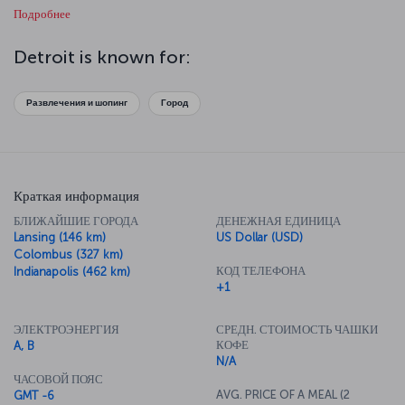
Подробнее
music was born. You can feel the African-American culture strongly
in the city. Detroit is the right place for those who wish to have
unique experiences.
Detroit is known for:
Развлечения и шопинг
Город
Краткая информация
БЛИЖАЙШИЕ ГОРОДА
ДЕНЕЖНАЯ ЕДИНИЦА
Lansing (146 km)
US Dollar (USD)
Colombus (327 km)
КОД ТЕЛЕФОНА
Indianapolis (462 km)
+1
ЭЛЕКТРОЭНЕРГИЯ
СРЕДН. СТОИМОСТЬ ЧАШКИ
КОФЕ
A, B
N/A
ЧАСОВОЙ ПОЯС
AVG. PRICE OF A MEAL (2
GMT -6