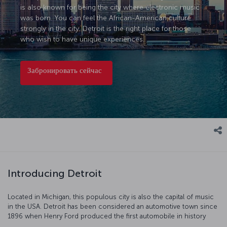
is also known for being the city where electronic music
was born. You can feel the African-American culture
strongly in the city. Detroit is the right place for those
who wish to have unique experiences.
Забронировать сейчас
Introducing Detroit
Located in Michigan, this populous city is also the capital of music
in the USA. Detroit has been considered an automotive town since
1896 when Henry Ford produced the first automobile in history
here. Detroit is also known for being the city where electronic