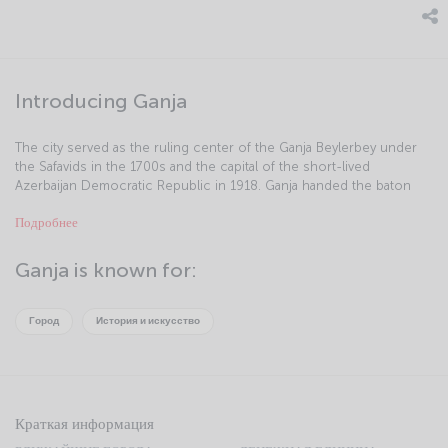
Introducing Ganja
The city served as the ruling center of the Ganja Beylerbey under
the Safavids in the 1700s and the capital of the short-lived
Azerbaijan Democratic Republic in 1918. Ganja handed the baton
over to Baku in the 20th century, however, given the importance of
Подробнее
the oil industry. The city, which is divided by the River Ganja, was
called Elizavetpol under the Russian Empire and Kirovabad during
the Soviet period.
Ganja is known for:
Город
История и искусство
Краткая информация