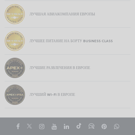
ЛУЧШАЯ АВИАКОМПАНИЯ ЕВРОПЫ
ЛУЧШЕЕ ПИТАНИЕ НА БОРТУ BUSINESS CLASS
ЛУЧШИЕ РАЗВЛЕЧЕНИЯ В ЕВРОПЕ
ЛУЧШИЙ WI-FI В ЕВРОПЕ
Facebook
Twitter
Instagram
YouTube
LinkedIn
TikTok
Блог
Pinterest
What