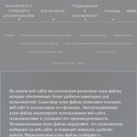
БРОНИРУЙТЕ И
ПРЕДЛОЖЕНИЯ
УПРАВЛЯЙТЕ
ВПЕЧАТЛЕНИЕ
И
ПОМОЩЬ
MILES
БРОНИРОВАНИЕМ
НАПРАВЛЕНИЯ
Перейти
Политика конфиденциальности и куки-файлы
Правовое уведомление
Права пассажира
Изменить настройки куки-файлов
План обслуживания клиента Министерства транспорта США
Права субъектов данных в ЕС
+99412 404 88 49
© Turkish Airlines, 1996 – 2026 гг.
На нашем веб-сайте мы используем различные куки-файлы,
которые обеспечивают более удобную навигацию для
пользователей. Сеансовые куки-файлы позволяют посещать
веб-сайт и использовать его функции. Эксплуатационные
куки-файлы анализируют использование веб-сайта
пользователями и улучшают его производительность.
Функциональные куки-файлы определяют, что пользователи
выбирают на веб-сайте, и помогают повысить удобство
работы. Маркетинговые куки-файлы сообщают о