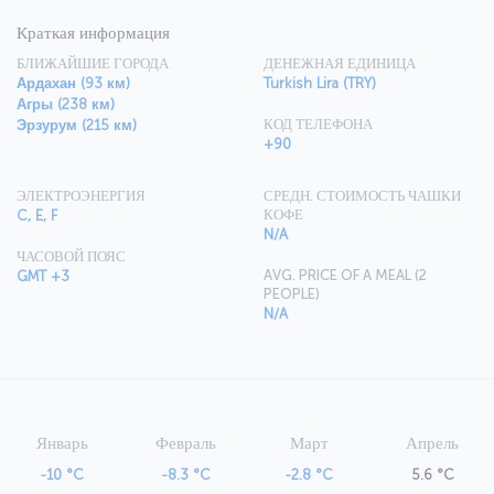
Краткая информация
БЛИЖАЙШИЕ ГОРОДА
ДЕНЕЖНАЯ ЕДИНИЦА
Ардахан (93 км)
Turkish Lira (TRY)
Агры (238 км)
КОД ТЕЛЕФОНА
Эрзурум (215 км)
+90
ЭЛЕКТРОЭНЕРГИЯ
СРЕДН. СТОИМОСТЬ ЧАШКИ
КОФЕ
C, E, F
N/A
ЧАСОВОЙ ПОЯС
AVG. PRICE OF A MEAL (2
GMT +3
PEOPLE)
N/A
Январь
Февраль
Март
Апрель
-10 °C
-8.3 °C
-2.8 °C
5.6 °C