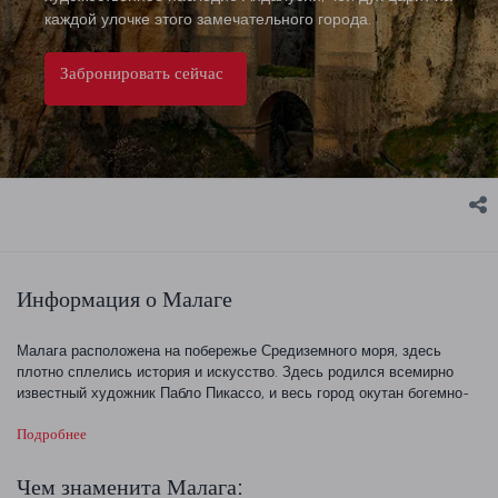
каждой улочке этого замечательного города.
Забронировать сейчас
Информация о Малаге
Малага расположена на побережье Средиземного моря, здесь
плотно сплелись история и искусство. Здесь родился всемирно
известный художник Пабло Пикассо, и весь город окутан богемно-
художественной атмосферой. Обязательно посетите основные
Подробнее
музеи города и окунитесь в атмосферу древности на территории
старой крепости Малаги. Нетронутые песчаные пляжи
средиземноморского побережья, сверкающая морская гладь,
Чем знаменита Малага: