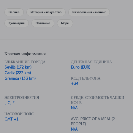
роскошные ботанические сады — Вам останется только выбрать,
где провести свои часы досуга. Улицы Малаги пропитаны
многовековой историей, изучение которой можно чередовать с
Велнес
История и искусство
Развлечения и шопинг
ленивым отдыхом на пляже. Здесь можно случайно обнаружить
музей, посвященной какой-нибудь незнакомой культуре, или
Кулинария
Плавание
Море
небольшой ресторанчик, в котором уникальная кухня Малаги
раскроется для Вас во всём многообразии андалузских,
европейских и испанских блюд, подарив вашим вкусовым
рецепторам истинное наслаждение.
Краткая информация
БЛИЖАЙШИЕ ГОРОДА
ДЕНЕЖНАЯ ЕДИНИЦА
Sevilla (172 km)
Euro (EUR)
Cadiz (227 km)
КОД ТЕЛЕФОНА
Granada (133 km)
+34
ЭЛЕКТРОЭНЕРГИЯ
СРЕДН. СТОИМОСТЬ ЧАШКИ
КОФЕ
I, C, F
N/A
ЧАСОВОЙ ПОЯС
AVG. PRICE OF A MEAL (2
GMT +1
PEOPLE)
N/A