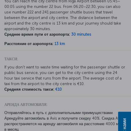
You can reach the city centre from Riga Airport between 05:45–
00:05 using the number 22 bus. From 06:20–22:30, you can also
use number 222 and 241 passenger shuttle buses that travel
between the airport and city centre. The distance between the
airport and the city centre is 13 km and your journey should take
approximately 30 minutes.
Среднее время пути от аэропорта:
30 minutes
Расстояние от аэропорта:
13 km
ТАКСИ:
If you don’t want to waste time waiting for the passenger shuttle or
public bus service, you can get to the city centre using the 24
hour taxi service that runs from the airport. The average cost of a
taxi from the airport to the city centre is €10.
Средняя стоимость такси:
€10
АРЕНДА АВТОМОБИЛЯ:
Отправляйтесь в путь с дополнительными преимуществами.
Арендуйте автомобиль в Avis и получите скидку 40%. Скидка Avis
распространяется на аренду автомобиля на расстояние 4000 миль
в месяц.