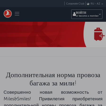
Перейти к основному контенту
Corporate Club
RU
-
AZ
Toggle navigation
ВОЙТИ
or become a member
Дополнительная норма провоза
багажа за мили!
Совершенно новая возможность от
Miles&Smiles! Привилегия приобретения
дополнительной нормы провоза багажа за