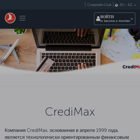
Перейти к основному контенту
Corporate Club
RU
-
AZ
Toggle navigation
ВОЙТИ
or become a member
CrediMax
Компания CrediMax, основанная в апреле 1999 года,
является технологически ориентированным финансовым