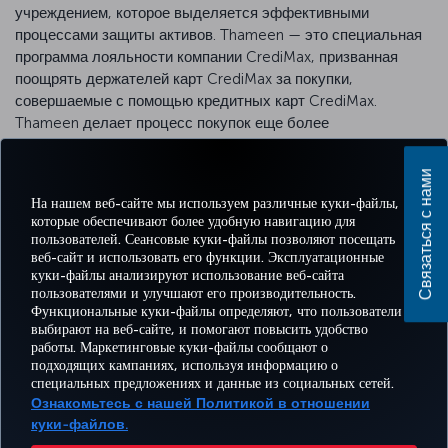
учреждением, которое выделяется эффективными
процессами защиты активов. Thameen — это специальная
программа лояльности компании CrediMax, призванная
поощрять держателей карт CrediMax за покупки,
совершаемые с помощью кредитных карт CrediMax.
Thameen делает процесс покупок еще более
привлекательным, предлагая эксклюзивные преимущества,
персонализированные предложения и начисляя баллы за
Связаться с нами
каждую покупку. Для получения дополнительной
На нашем веб-сайте мы используем различные куки-файлы,
информации нажмите
здесь
.
которые обеспечивают более удобную навигацию для
пользователей. Сеансовые куки-файлы позволяют посещать
веб-сайт и использовать его функции. Эксплуатационные
куки-файлы анализируют использование веб-сайта
пользователями и улучшают его производительность.
Facebook
Twitter
Instagram
YouTube
LinkedIn
TikTok
Блог
Pinterest
What
Функциональные куки-файлы определяют, что пользователи
выбирают на веб-сайте, и помогают повысить удобство
работы. Маркетинговые куки-файлы сообщают о
БРОНИРУЙТЕ И
ПРЕДЛОЖЕНИЯ
подходящих кампаниях, используя информацию о
УПРАВЛЯЙТЕ
ВПЕЧАТЛЕНИЕ
И
ПОМОЩЬ
MILES
специальных предложениях и данные из социальных сетей.
БРОНИРОВАНИЕМ
НАПРАВЛЕНИЯ
Ознакомьтесь с нашей Политикой в отношении
куки-файлов.