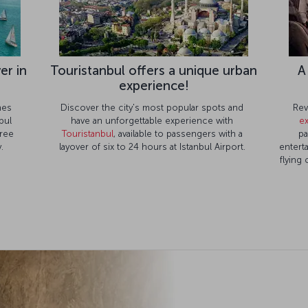
er in
Touristanbul offers a unique urban
A
experience!
ines
Discover the city's most popular spots and
Rev
bul
have an unforgettable experience with
e
free
Touristanbul
, available to passengers with a
pa
.
layover of six to 24 hours at Istanbul Airport.
entert
flying