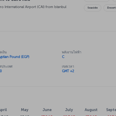
Seaside
Desert
ake your trip to Cairo truly memorable.
life while visiting Cairo highlights like the
onders. Purchase a Cairo flight ticket today to
20 kilometers from the Cairo city center. Bus
d several locations, including the city center. In
 the airport. The drive to the city center takes
ลเงิน
พลังงานไฟฟ้า
yptian Pound (EGP)
C
ัสประเทศ
เขตเวลา
0
GMT +2
April
May
June
July
August
Sept
1.7 °C
25 °C
27.8 °C
28.3 °C
27.8 °C
26.7 