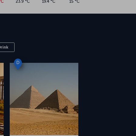
Drink
D