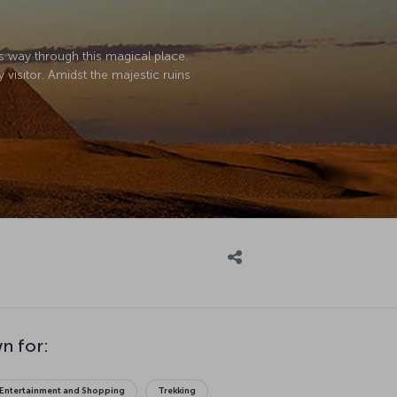
its way through this magical place.
y visitor. Amidst the majestic ruins
n for:
Entertainment and Shopping
Trekking