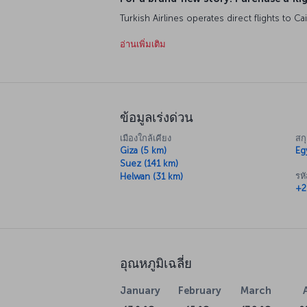
Airport (IST). Fly with Turkish Airlines and m
Experience the harmony of history and modern 
อ่านเพิ่มเติม
Pyramids of Giza, one of the ancient world w
explore this centuries-old city.
About Cairo International Airport
Cairo International Airport is approximately 
ข้อมูลเร่งด่วน
services are available between the airport an
addition, car rentals and taxis are available at
เมืองใกล้เคียง
สกุ
about 30 minutes.
Giza (5 km)
Eg
Suez (141 km)
รห
Helwan (31 km)
+2
อุณหภูมิเฉลี่ย
January
February
March
13.9 °C
15 °C
17.8 °C
2