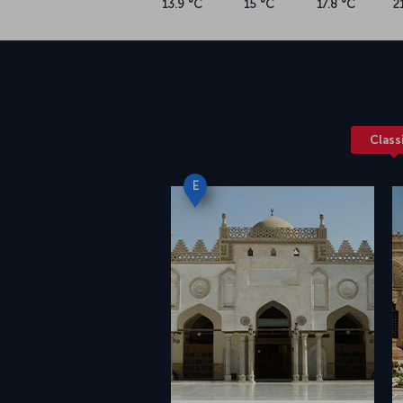
Class
E