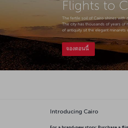
The fertile soil of Cairo shines with 
The city has thousands of years of his
of antiquity sit the elegant minarets
จองตอนนี้
Introducing Cairo
For a brand-new story: Purchase a fl
Turkish Airlines operates direct flights to Ca