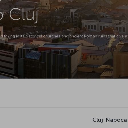
o Cluj
and taking in its historical churches and ancient Roman ruins that giv
Cluj-Napoca 