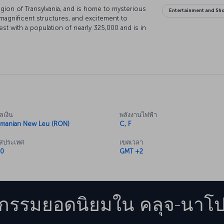
region of Transylvania, and is home to mysterious
Entertainment and Sh
 magnificent structures, and excitement to
st with a population of nearly 325,000 and is in
ame distance away from Bucharest, Belgrade,
ith students, the city has many activities to
tional Film Festival, the Jazz in the Park festival,
ลเงิน
พลังงานไฟฟ้า
manian New Leu (RON)
C, F
ัสประเทศ
เขตเวลา
0
GMT +2
จกรรมยอดนิยมใน
คลุจ-นาโ