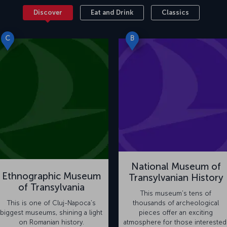
Discover
Eat and Drink
Classics
C
B
National Museum of
Ethnographic Museum
Transylvanian History
of Transylvania
This museum’s tens of
This is one of Cluj-Napoca’s
thousands of archeological
biggest museums, shining a light
pieces offer an exciting
on Romanian history.
atmosphere for those interested