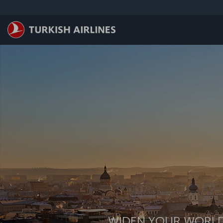
ข้ามไปยังเนื้อหาหลัก
WIDEN YOUR WORL