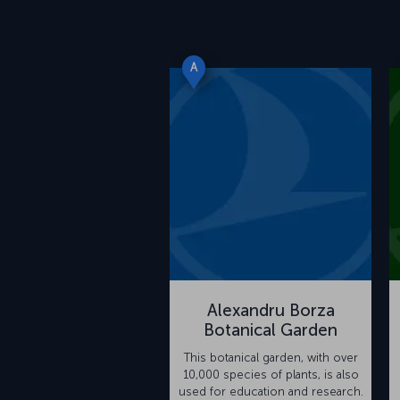
A
Alexandru Borza
Botanical Garden
This botanical garden, with over
10,000 species of plants, is also
used for education and research.