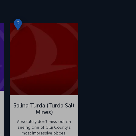
D
Salina Turda (Turda Salt
Mines)
Absolutely don’t miss out on
seeing one of Cluj County’s
.
most impressive places.