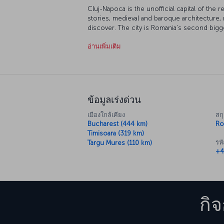
Cluj-Napoca is the unofficial capital of the 
stories, medieval and baroque architecture,
discover. The city is Romania’s second bigge
the northwest of the country, around the s
อ่านเพิ่มเติม
and Budapest. In addition to its cafes filled w
enjoy, including the annual Transylvania Interna
and the Untold Festival.
ข้อมูลเร่งด่วน
เมืองใกล้เคียง
สกุ
Bucharest (444 km)
Ro
Timisoara (319 km)
รห
Targu Mures (110 km)
+4
กิ