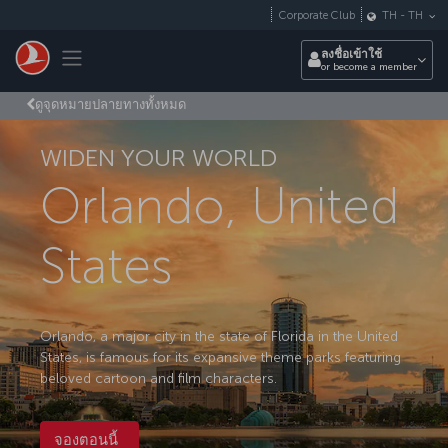
ข้ามไปยังเนื้อหาหลัก
Corporate Club
TH
-
TH
Toggle navigation
ลงชื่อเข้าใช้
or become a member
ดูจุดหมายปลายทางทั้งหมด
WIDEN YOUR WORLD
Orlando, United
States
Orlando, a major city in the state of Florida in the United
States, is famous for its expansive theme parks featuring
beloved cartoon and film characters.
จองตอนนี้