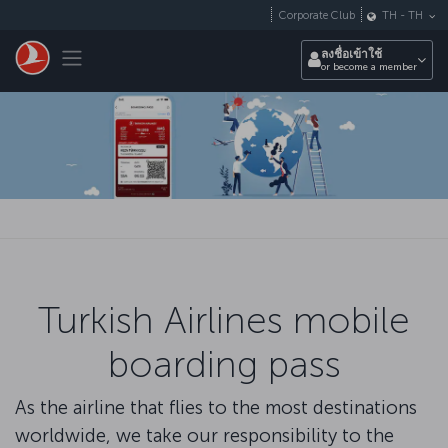
ข้ามไปยังเนื้อหาหลัก
Corporate Club
TH
-
TH
Toggle navigation
ลงชื่อเข้าใช้
or become a member
Turkish Airlines mobile
boarding pass
As the airline that flies to the most destinations
worldwide, we take our responsibility to the