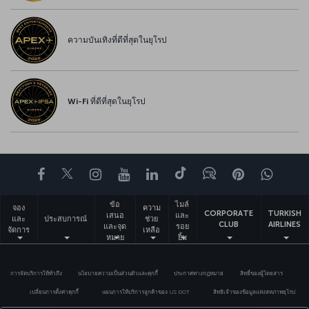
ความบันเทิงที่ดีที่สุดในยุโรป
Wi-Fi ที่ดีที่สุดในยุโรป
Facebook
Twitter
Instagram
YouTube
LinkedIn
Tiktok
บล็อก
พินเทอเรสต
What
ข้อ
ไมล์
จอง
ความ
CORPORATE
TURKISH
เสนอ
และ
และ
ประสบการณ์
ช่วย
CLUB
AIRLINES
และจุด
รอย
จัดการ
เหลือ
หมาย
ยิ้ม
ปลาย
ทาง
การจัดบริการให้ทั่วถึง
นโยบายความเป็นส่วนตัวและคุกกี้
ประกาศทางกฎหมาย
สิทธิ์ของผู้โดยสาร
เปลี่ยนการตั้งค่าคุกกี้
แผนการให้บริการลูกค้าของ US DOT
สิทธิเจ้าของข้อมูลแห่งสหภาพยุโรป