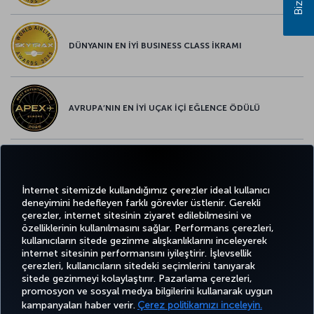
DÜNYANIN EN İYİ BUSINESS CLASS İKRAMI
AVRUPA’NIN EN İYİ UÇAK İÇİ EĞLENCE ÖDÜLÜ
AVRUPA’NIN EN İYİ YİYECEK ve İÇECEK ÖDÜLÜ
İnternet sitemizde kullandığımız çerezler ideal kullanıcı
deneyimini hedefleyen farklı görevler üstlenir. Gerekli
çerezler, internet sitesinin ziyaret edilebilmesini ve
özelliklerinin kullanılmasını sağlar. Performans çerezleri,
kullanıcıların sitede gezinme alışkanlıklarını inceleyerek
Twitter
Facebook
Instagram
Youtube
LinkedIn
Tiktok
Blog
Pinterest
What
internet sitesinin performansını iyileştirir. İşlevsellik
çerezleri, kullanıcıların sitedeki seçimlerini tanıyarak
sitede gezinmeyi kolaylaştırır. Pazarlama çerezleri,
BİLET
FIRSATLAR
TURKISH
AL VE
DENEYİM
VE UÇUŞ
YARDIM
AIRLINES
MILES&SMILES
promosyon ve sosyal medya bilgilerini kullanarak uygun
YÖNET
NOKTALARI
HOLIDAYS
kampanyaları haber verir.
Çerez politikamızı inceleyin.