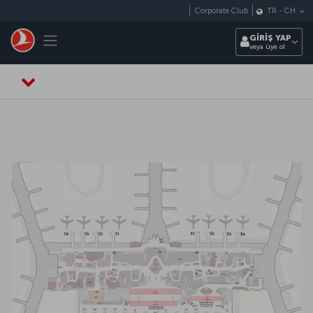
Skip to main content
Corporate Club
TR
-
CH
Toggle navigation
GİRİŞ YAP
veya üye ol