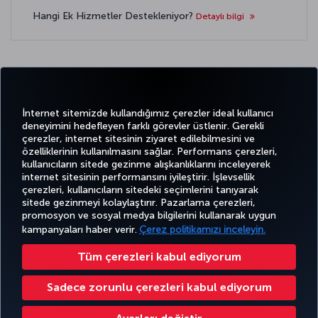
Hangi Ek Hizmetler Destekleniyor?
Detaylı bilgi
Twitter
Facebook
Instagram
Youtube
LinkedIn
Tiktok
Blog
Pinterest
What
İnternet sitemizde kullandığımız çerezler ideal kullanıcı
deneyimini hedefleyen farklı görevler üstlenir. Gerekli
çerezler, internet sitesinin ziyaret edilebilmesini ve
BİLET
FIRSATLAR
TURKISH
özelliklerinin kullanılmasını sağlar. Performans çerezleri,
AL VE
DENEYİM
VE UÇUŞ
YARDIM
AIRLINES
MILES&SMILES
kullanıcıların sitede gezinme alışkanlıklarını inceleyerek
YÖNET
NOKTALARI
HOLIDAYS
internet sitesinin performansını iyileştirir. İşlevsellik
çerezleri, kullanıcıların sitedeki seçimlerini tanıyarak
sitede gezinmeyi kolaylaştırır. Pazarlama çerezleri,
promosyon ve sosyal medya bilgilerini kullanarak uygun
Bilgi Toplumu Hizmetleri
Erişilebilirlik
Gizlilik ve Çerez Politikası
Yasal Uyarı
Yolcu Hakları
kampanyaları haber verir.
Çerez politikamızı inceleyin.
Çerez Ayarlarını Değiştir
49 69 86 799 849
Tüm çerezleri kabul ediyorum
Türk Hava Yolları A.O. Her hakkı saklıdır. © 1996 - 2025 Türk Hava Yolları Miles&Smiles Mastercard Gold Kredi Kartı,
Mastercard International lisansı ile Advanzia Bank S.A. tarafından düzenlenmektedir. İlgili kural ve koşullar için
bağlantıyı
Sadece zorunlu çerezleri kabul ediyorum
ziyaret edebilirsiniz. ¹ Yabancı para ödemeleri için kullanılan Mastercard döviz kuru bir ek ücret içerir. Daha fazla bilgi için
https://travelprepaid.mastercard.com/rates
internet sitesini ziyaret edebilirsiniz. ² Gişe/ATM'lerde yapılan nakit
çekimlerde fiyat listesine uygun olarak faiz uygulanır.