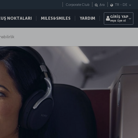
Corporate Club
Ara
TR
-
DE
GİRİŞ YAP
ÇUŞ NOKTALARI
MILES&SMILES
YARDIM
veya üye ol
abilirlik