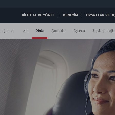
BİLET AL VE YÖNET
DENEYİM
FIRSATLAR VE U
i eğlence
İzle
Dinle
Çocuklar
Oyunlar
Uçak içi bağlan