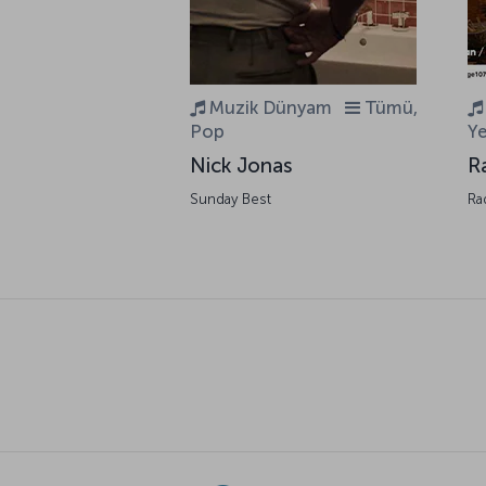
Muzik Dünyam
Tümü,
Pop
Ye
Nick Jonas
R
Sunday Best
Ra