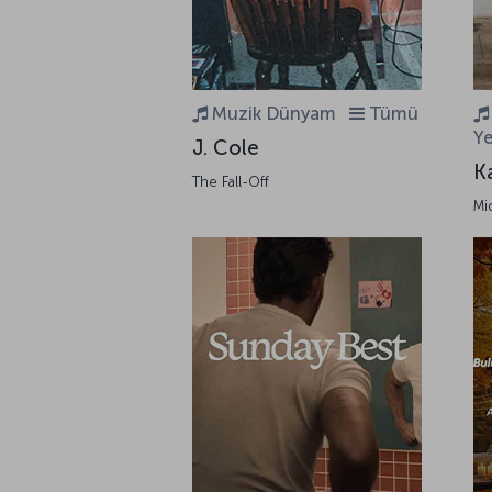
Muzik Dünyam
Tümü
Ye
J. Cole
K
The Fall-Off
Mi