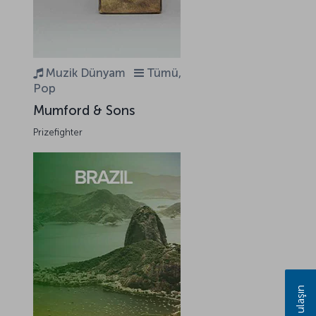
,
Muzik Dünyam
Tümü,
Pop
Mumford & Sons
Prizefighter
Bize ulaşın