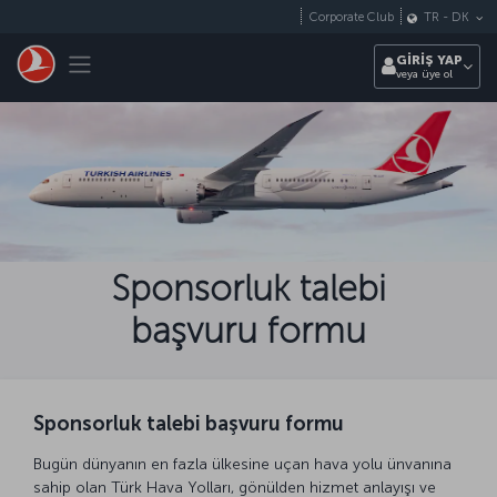
Skip to main content
Corporate Club
TR
-
DK
Toggle navigation
GİRİŞ YAP
veya üye ol
Sponsorluk talebi
başvuru formu
Sponsorluk talebi başvuru formu
Bugün dünyanın en fazla ülkesine uçan hava yolu ünvanına
sahip olan Türk Hava Yolları, gönülden hizmet anlayışı ve