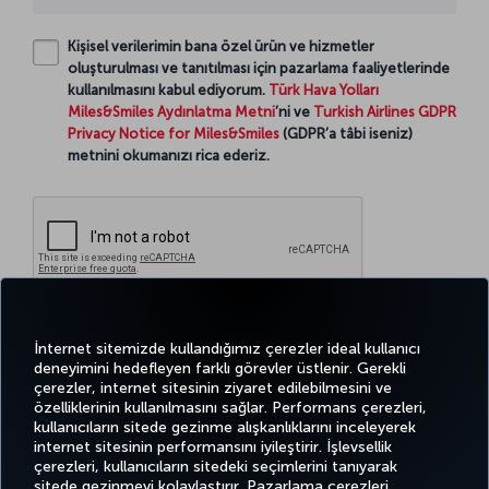
Kişisel verilerimin bana özel ürün ve hizmetler
oluşturulması ve tanıtılması için pazarlama faaliyetlerinde
kullanılmasını kabul ediyorum.
Türk Hava Yolları
Miles&Smiles Aydınlatma Metni
’ni ve
Turkish Airlines GDPR
Privacy Notice for Miles&Smiles
(GDPR’a tâbi iseniz)
metnini okumanızı rica ederiz.
Devam
İnternet sitemizde kullandığımız çerezler ideal kullanıcı
deneyimini hedefleyen farklı görevler üstlenir. Gerekli
çerezler, internet sitesinin ziyaret edilebilmesini ve
özelliklerinin kullanılmasını sağlar. Performans çerezleri,
kullanıcıların sitede gezinme alışkanlıklarını inceleyerek
Twitter
Facebook
Instagram
Youtube
LinkedIn
Tiktok
Blog
Pinterest
What
internet sitesinin performansını iyileştirir. İşlevsellik
çerezleri, kullanıcıların sitedeki seçimlerini tanıyarak
sitede gezinmeyi kolaylaştırır. Pazarlama çerezleri,
BİLET
FIRSATLAR