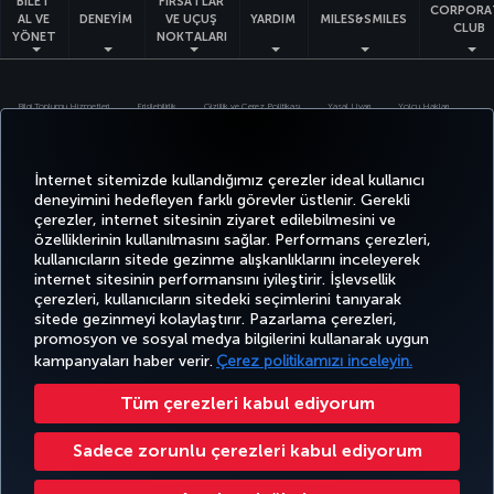
BİLET
FIRSATLAR
CORPORA
AL VE
DENEYİM
VE UÇUŞ
YARDIM
MILES&SMILES
CLUB
YÖNET
NOKTALARI
Bilgi Toplumu Hizmetleri
Erişilebilirlik
Gizlilik ve Çerez Politikası
Yasal Uyarı
Yolcu Hakları
Çerez Ayarlarını Değiştir
İnternet sitemizde kullandığımız çerezler ideal kullanıcı
Türk Hava Yolları A.O. Her hakkı saklıdır. © 1996 - 2026
deneyimini hedefleyen farklı görevler üstlenir. Gerekli
çerezler, internet sitesinin ziyaret edilebilmesini ve
özelliklerinin kullanılmasını sağlar. Performans çerezleri,
kullanıcıların sitede gezinme alışkanlıklarını inceleyerek
internet sitesinin performansını iyileştirir. İşlevsellik
çerezleri, kullanıcıların sitedeki seçimlerini tanıyarak
sitede gezinmeyi kolaylaştırır. Pazarlama çerezleri,
promosyon ve sosyal medya bilgilerini kullanarak uygun
kampanyaları haber verir.
Çerez politikamızı inceleyin.
Tüm çerezleri kabul ediyorum
Sadece zorunlu çerezleri kabul ediyorum