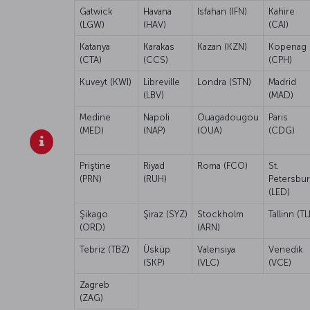
Gatwick
Havana
Isfahan (IFN)
Kahire
(LGW)
(HAV)
(CAI)
Katanya
Karakas
Kazan (KZN)
Kopenag
(CTA)
(CCS)
(CPH)
Kuveyt (KWI)
Libreville
Londra (STN)
Madrid
(LBV)
(MAD)
Medine
Napoli
Ouagadougou
Paris
(MED)
(NAP)
(OUA)
(CDG)
Priştine
Riyad
Roma (FCO)
St.
(PRN)
(RUH)
Petersbu
(LED)
Şikago
Şiraz (SYZ)
Stockholm
Tallinn (TL
(ORD)
(ARN)
Tebriz (TBZ)
Üsküp
Valensiya
Venedik
(SKP)
(VLC)
(VCE)
Zagreb
(ZAG)