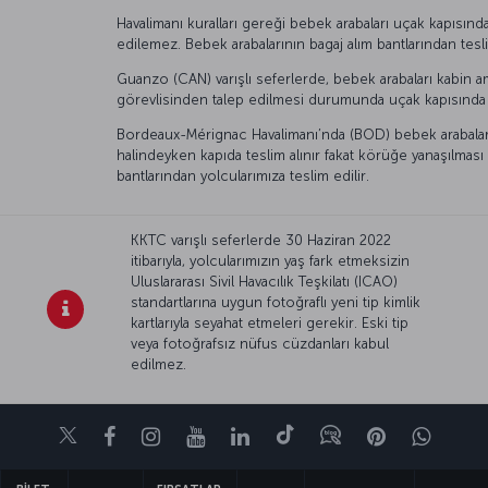
Havalimanı kuralları gereği bebek arabaları uçak kapısınd
edilemez. Bebek arabalarının bagaj alım bantlarından tesl
Guanzo (CAN) varışlı seferlerde, bebek arabaları kabin am
görevlisinden talep edilmesi durumunda uçak kapısında t
Bordeaux-Mérignac Havalimanı’nda (BOD) bebek arabalar
halindeyken kapıda teslim alınır fakat körüğe yanaşılma
bantlarından yolcularımıza teslim edilir.
KKTC varışlı seferlerde 30 Haziran 2022
itibarıyla, yolcularımızın yaş fark etmeksizin
Uluslararası Sivil Havacılık Teşkilatı (ICAO)
standartlarına uygun fotoğraflı yeni tip kimlik
kartlarıyla seyahat etmeleri gerekir. Eski tip
veya fotoğrafsız nüfus cüzdanları kabul
edilmez.
Twitter
Facebook
Instagram
Youtube
LinkedIn
Tiktok
Blog
Pinterest
What