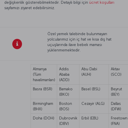
değişkenlik gösterebilmektedir. Detaylı bilgi için
ücret koşulları
sayfamızı ziyaret edebilirsiniz.
Özel yemek talebinde bulunmayan
yolcularımız için iç hat ve kısa dış hat
uçuşlarında ilave bebek maması
yüklenmemektedir.
Almanya
Addis
Abu Dabi
Aktav
(Tüm
Ababa
(AUH)
(SCO)
havalimanları)
(ADD)
Basra (BSR)
Bamako
Basel (BSL)
Beyrut
(BKO)
(BEY)
Birmingham
Boston
Cezayir (ALG)
Dallas
(BHX)
(BOS)
(DFW)
Doha (DOH)
Dubrovnik
Erbil (EBL)
Freetown
(DBV)
(FNA)