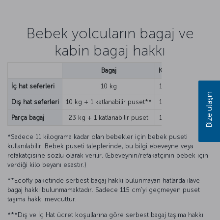
Bebek yolcuların bagaj ve
kabin bagaj hakkı
Bagaj
Kabin bagajı
İç hat seferleri
10 kg
1 adet/8 kg
Bize ulaşın
Dış hat seferleri
10 kg + 1 katlanabilir puset**
1 adet/8 kg
Parça bagaj
23 kg + 1 katlanabilir puset
1 adet/8 kg
*Sadece 11 kilograma kadar olan bebekler için bebek puseti
kullanılabilir. Bebek puseti taleplerinde, bu bilgi ebeveyne veya
refakatçisine sözlü olarak verilir. (Ebeveynin/refakatçinin bebek için
verdiği kilo beyanı esastır.)
**Ecofly paketinde serbest bagaj hakkı bulunmayan hatlarda ilave
bagaj hakkı bulunmamaktadır. Sadece 115 cm’yi geçmeyen puset
taşıma hakkı mevcuttur.
***Dış ve İç Hat ücret koşullarına göre serbest bagaj taşıma hakkı