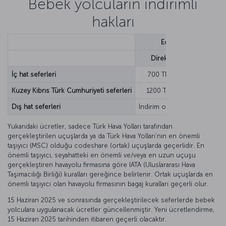
Bebek yolcuların indirimli
hakları
Economy Class
Direkt
Aktarmalı
İç hat seferleri
700 TRY
915 TRY
Kuzey Kıbrıs Türk Cumhuriyeti seferleri
1200 TRY
-
Dış hat seferleri
İndirim oranı, güzergâh ve tar
Yukarıdaki ücretler, sadece Türk Hava Yolları tarafından
gerçekleştirilen uçuşlarda ya da Türk Hava Yolları’nın en önemli
taşıyıcı (MSC) olduğu codeshare (ortak) uçuşlarda geçerlidir. En
önemli taşıyıcı, seyahatteki en önemli ve/veya en uzun uçuşu
gerçekleştiren havayolu firmasına göre IATA (Uluslararası Hava
Taşımacılığı Birliği) kuralları gereğince belirlenir. Ortak uçuşlarda en
önemli taşıyıcı olan havayolu firmasının bagaj kuralları geçerli olur.
15 Haziran 2025 ve sonrasında gerçekleştirilecek seferlerde bebek
yolculara uygulanacak ücretler güncellenmiştir. Yeni ücretlendirme,
15 Haziran 2025 tarihinden itibaren geçerli olacaktır.