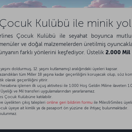
 Çocuk Kulübü ile minik yol
irlines Çocuk Kulübü ile seyahat boyunca mutlu
tli menüler ve doğal malzemelerden üretilmiş oyuncak
dünyanın farklı yönlerini keşfediyor. Üstelik
2.000 Mil
aşını doldurmuş, 12. yaşını kutlamamış) aralığındaki üyeleri kapsar.
andıkları tüm Miller 18 yaşına kadar geçerliliğini koruyacak olup, söz konu
 olarak geçerliliğini yitirir.
esabına işlenen ilk uçuş aktivitesi ile 1.000 Hoş Geldin Miline ilaveten 1.
Üyeliği ve Mil transferi uygulamalarından yararlanamaz.
es Çocuk Kulübüne katılabilir.
e üyelikten çıkış talepleri
online geri bildirim formu
ile Miles&Smiles üyelik
cuk üyeye ait kimlik ya da pasaport ön yüzüne de ihtiyaç bulunmaktadır.
 bulunmaz.