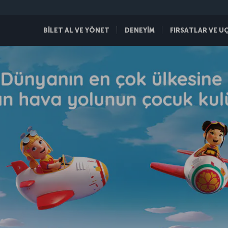
BİLET AL VE YÖNET
DENEYİM
FIRSATLAR VE U