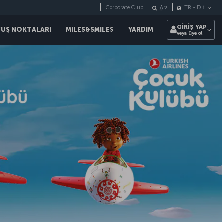
Corporate Club
Ara
TR
-
DK
GİRİŞ YAP
ÇUŞ NOKTALARI
MILES&SMILES
YARDIM
veya üye ol