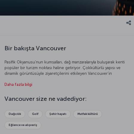
Bir bakışta Vancouver
Pasifik Okyanusu’nun kumsalları, dağ manzaralarıyla buluşarak kenti
popüler bir turizm noktası haline getiriyor. Çokkültürlü yapısı ve
dinamik görüntüsüyle ziyaretçilerini etkileyen Vancouver’in
Hollywood'tan sonra sinema sektörünün en önemli merkezi
Daha fazla bilgi
olduğunu da belirtelim.
Vancouver size ne vadediyor:
Dağcılık
Golf
Şehir hayatı
Mutfak kültürü
Eğlence ve alışveriş