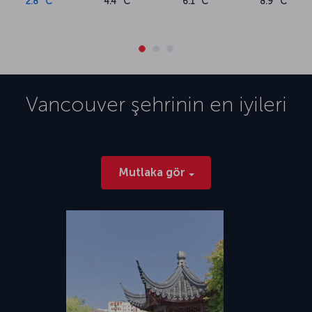
2.8 °C
4.4 °C
6.1 °C
8.9 °C
Vancouver
şehrinin en iyileri
Mutlaka gör