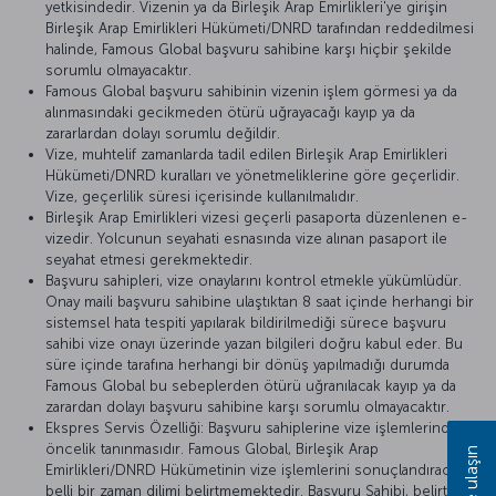
yetkisindedir. Vizenin ya da Birleşik Arap Emirlikleri'ye girişin
Birleşik Arap Emirlikleri Hükümeti/DNRD tarafından reddedilmesi
halinde, Famous Global başvuru sahibine karşı hiçbir şekilde
sorumlu olmayacaktır.
Famous Global başvuru sahibinin vizenin işlem görmesi ya da
alınmasındaki gecikmeden ötürü uğrayacağı kayıp ya da
zararlardan dolayı sorumlu değildir.
Vize, muhtelif zamanlarda tadil edilen Birleşik Arap Emirlikleri
Hükümeti/DNRD kuralları ve yönetmeliklerine göre geçerlidir.
Vize, geçerlilik süresi içerisinde kullanılmalıdır.
Birleşik Arap Emirlikleri vizesi geçerli pasaporta düzenlenen e-
vizedir. Yolcunun seyahati esnasında vize alınan pasaport ile
seyahat etmesi gerekmektedir.
Başvuru sahipleri, vize onaylarını kontrol etmekle yükümlüdür.
Onay maili başvuru sahibine ulaştıktan 8 saat içinde herhangi bir
sistemsel hata tespiti yapılarak bildirilmediği sürece başvuru
sahibi vize onayı üzerinde yazan bilgileri doğru kabul eder. Bu
süre içinde tarafına herhangi bir dönüş yapılmadığı durumda
Famous Global bu sebeplerden ötürü uğranılacak kayıp ya da
zarardan dolayı başvuru sahibine karşı sorumlu olmayacaktır.
Ekspres Servis Özelliği: Başvuru sahiplerine vize işlemlerinde
öncelik tanınmasıdır. Famous Global, Birleşik Arap
Bize ulaşın
Emirlikleri/DNRD Hükümetinin vize işlemlerini sonuçlandıracağı
belli bir zaman dilimi belirtmemektedir. Başvuru Sahibi, belirtilen