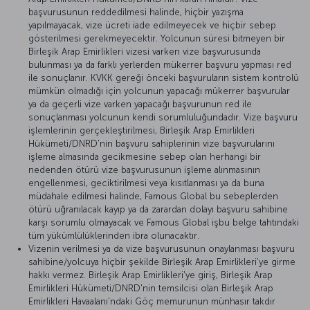
başvurusunun reddedilmesi halinde, hiçbir yazışma
yapılmayacak, vize ücreti iade edilmeyecek ve hiçbir sebep
gösterilmesi gerekmeyecektir. Yolcunun süresi bitmeyen bir
Birleşik Arap Emirlikleri vizesi varken vize başvurusunda
bulunması ya da farklı yerlerden mükerrer başvuru yapması red
ile sonuçlanır. KVKK gereği önceki başvuruların sistem kontrolü
mümkün olmadığı için yolcunun yapacağı mükerrer başvurular
ya da geçerli vize varken yapacağı başvurunun red ile
sonuçlanması yolcunun kendi sorumluluğundadır. Vize başvuru
işlemlerinin gerçekleştirilmesi, Birleşik Arap Emirlikleri
Hükümeti/DNRD'nin başvuru sahiplerinin vize başvurularını
işleme almasında gecikmesine sebep olan herhangi bir
nedenden ötürü vize başvurusunun işleme alınmasının
engellenmesi, geciktirilmesi veya kısıtlanması ya da buna
müdahale edilmesi halinde, Famous Global bu sebeplerden
ötürü uğranılacak kayıp ya da zarardan dolayı başvuru sahibine
karşı sorumlu olmayacak ve Famous Global işbu belge tahtındaki
tüm yükümlülüklerinden ibra olunacaktır.
Vizenin verilmesi ya da vize başvurusunun onaylanması başvuru
sahibine/yolcuya hiçbir şekilde Birleşik Arap Emirlikleri'ye girme
hakkı vermez. Birleşik Arap Emirlikleri'ye giriş, Birleşik Arap
Emirlikleri Hükümeti/DNRD'nin temsilcisi olan Birleşik Arap
Emirlikleri Havaalanı'ndaki Göç memurunun münhasır takdir