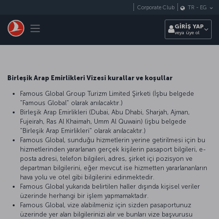
Skip to main content
Corporate Club
TR
-
EG
Toggle navigation
GİRİŞ YAP
veya üye ol
Birleşik Arap Emirlikleri Vizesi kurallar ve koşullar
Famous Global Group Turizm Limited Şirketi (İşbu belgede
"Famous Global" olarak anılacaktır.)
Birleşik Arap Emirlikleri (Dubai, Abu Dhabi, Sharjah, Ajman,
Fujeirah, Ras Al Khaimah, Umm Al Quwain) (işbu belgede
"Birleşik Arap Emirlikleri" olarak anılacaktır.)
Famous Global, sunduğu hizmetlerin yerine getirilmesi için bu
hizmetlerinden yararlanan gerçek kişilerin pasaport bilgileri, e-
posta adresi, telefon bilgileri, adres, şirket içi pozisyon ve
departman bilgilerini, eğer mevcut ise hizmetten yararlananların
hava yolu ve otel gibi bilgilerini edinmektedir.
Famous Global yukarıda belirtilen haller dışında kişisel veriler
üzerinde herhangi bir işlem yapmamaktadır.
Famous Global, vize alabilmeniz için sizden pasaportunuz
üzerinde yer alan bilgilerinizi alır ve bunları vize başvurusu