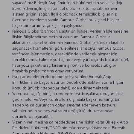
yapacağınız Birleşik Arap Emirlikleri hükümetinin yetkili kıldığı
kendi adına açılmış sistemsel diplomatik temsilcilik alanına
sistem girişini sağlar. İlgili diplomatik temsilcilik bilgileriniz
üzerinde inceleme yapılır. Famous Global bu kişisel bilgileri
başka bir kurum veya kişi ile paylaşmaz.
Famous Global tarafından ulaştırılan Kişisel Verilerin İşlenmesine
İlişkin Bilgilendirme metnini okudum. Famous Global’e
aktarılacak kişisel verilerimin Famous Global tarafından tarafıma
sağlanacak hizmetlerin görülebilmesi amacıyla, Famous Global
tarafından işlenmesine, gerektiğinde verilecek hizmet için
gerekli olması halinde yurt içinde veya yurt dışında bulunan otel,
hava yolu şirketi, araç kiralama şirketi ve konsolosluk gibi
firmalarla paylaşılmasına onay veriyorum.
Evraklar incelenerek ödeme onayı verilen Birleşik Arap
Emirlikleri vize başvurusunun bedeli ödendikten sonra hiçbir
koşulda (mücbir sebepler dahil) iade edilmemektedir.
Yolcunun uçağa binişin reddedilmesi, boşaltma, uçuşun iptali,
gecikmeler ve/veya kontrolleri dışındaki başka herhangi bir
sebep ya da durumdan dolayı seyahat edemeyen başvuru
sahiplerinden ve seyahat tarihi değişikliği durumlarından
sorumlu olmayacaktır.
Vizenin verilmesi ya da reddedilmesine ilişkin karar Birleşik Arap
Emirlikleri Hükümeti/DNRD'nin münhasır yetkisindedir. Birleşik
Arap Emirlikleri Hükümeti/DNRD'nin kararı nihaidir. Vize