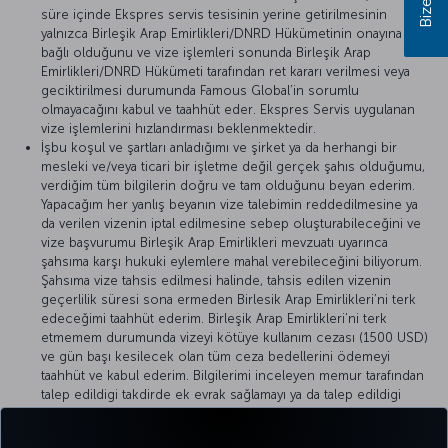
süre içinde Ekspres servis tesisinin yerine getirilmesinin
yalnızca Birleşik Arap Emirlikleri/DNRD Hükümetinin onayına
bağlı olduğunu ve vize işlemleri sonunda Birleşik Arap
Emirlikleri/DNRD Hükümeti tarafından ret kararı verilmesi veya
geciktirilmesi durumunda Famous Global’in sorumlu
olmayacağını kabul ve taahhüt eder. Ekspres Servis uygulanan
vize işlemlerini hızlandırması beklenmektedir.
İşbu koşul ve şartları anladığımı ve şirket ya da herhangi bir
mesleki ve/veya ticari bir işletme değil gerçek şahıs olduğumu,
verdiğim tüm bilgilerin doğru ve tam olduğunu beyan ederim.
Yapacağım her yanlış beyanın vize talebimin reddedilmesine ya
da verilen vizenin iptal edilmesine sebep oluşturabileceğini ve
vize başvurumu Birleşik Arap Emirlikleri mevzuatı uyarınca
şahsıma karşı hukuki eylemlere mahal verebileceğini biliyorum.
Şahsıma vize tahsis edilmesi halinde, tahsis edilen vizenin
geçerlilik süresi sona ermeden Birlesik Arap Emirlikleri’ni terk
edeceğimi taahhüt ederim. Birleşik Arap Emirlikleri’ni terk
etmemem durumunda vizeyi kötüye kullanım cezası (1500 USD)
ve gün başı kesilecek olan tüm ceza bedellerini ödemeyi
taahhüt ve kabul ederim. Bilgilerimi inceleyen memur tarafından
talep edildigi takdirde ek evrak sağlamayı ya da talep edildigi
takdirde ziyaretim dönüşümde vizeyi uygun koşullarda
kullanmak üzere iade edilmek koşulu ile 1500 USD depozito