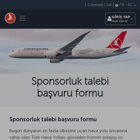
Skip to main content
Corporate Club
TR
-
EG
Toggle navigation
GİRİŞ YAP
veya üye ol
Sponsorluk talebi
başvuru formu
Sponsorluk talebi başvuru formu
Bugün dünyanın en fazla ülkesine uçan hava yolu ünvanına
sahip olan Türk Hava Yolları, gönülden hizmet anlayışı ve