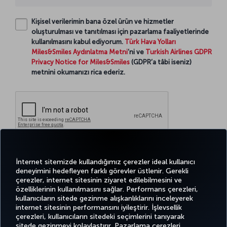
Kişisel verilerimin bana özel ürün ve hizmetler
oluşturulması ve tanıtılması için pazarlama faaliyetlerinde
kullanılmasını kabul ediyorum.
Türk Hava Yolları
Miles&Smiles Aydınlatma Metni
’ni ve
Turkish Airlines GDPR
Privacy Notice for Miles&Smiles
(GDPR’a tâbi iseniz)
metnini okumanızı rica ederiz.
Devam
İnternet sitemizde kullandığımız çerezler ideal kullanıcı
deneyimini hedefleyen farklı görevler üstlenir. Gerekli
çerezler, internet sitesinin ziyaret edilebilmesini ve
özelliklerinin kullanılmasını sağlar. Performans çerezleri,
kullanıcıların sitede gezinme alışkanlıklarını inceleyerek
Twitter
Facebook
Instagram
Youtube
LinkedIn
Tiktok
Blog
Pinterest
What
internet sitesinin performansını iyileştirir. İşlevsellik
çerezleri, kullanıcıların sitedeki seçimlerini tanıyarak
sitede gezinmeyi kolaylaştırır. Pazarlama çerezleri,
BİLET
FIRSATLAR