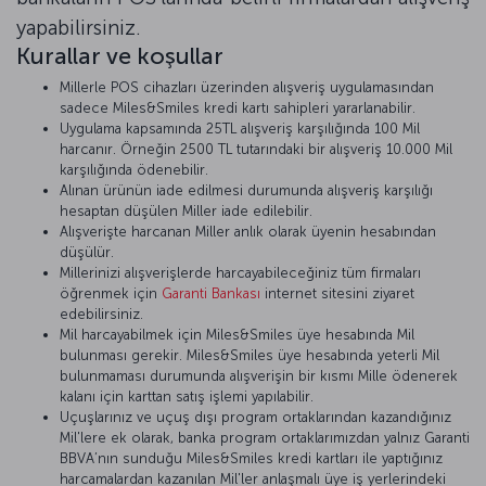
yapabilirsiniz.
Kurallar ve koşullar
Millerle POS cihazları üzerinden alışveriş uygulamasından
sadece Miles&Smiles kredi kartı sahipleri yararlanabilir.
Uygulama kapsamında 25TL alışveriş karşılığında 100 Mil
harcanır. Örneğin 2500 TL tutarındaki bir alışveriş 10.000 Mil
karşılığında ödenebilir.
Alınan ürünün iade edilmesi durumunda alışveriş karşılığı
hesaptan düşülen Miller iade edilebilir.
Alışverişte harcanan Miller anlık olarak üyenin hesabından
düşülür.
Millerinizi alışverişlerde harcayabileceğiniz tüm firmaları
öğrenmek için
Garanti Bankası
internet sitesini ziyaret
edebilirsiniz.
Mil harcayabilmek için Miles&Smiles üye hesabında Mil
bulunması gerekir. Miles&Smiles üye hesabında yeterli Mil
bulunmaması durumunda alışverişin bir kısmı Mille ödenerek
kalanı için karttan satış işlemi yapılabilir.
Uçuşlarınız ve uçuş dışı program ortaklarından kazandığınız
Mil'lere ek olarak, banka program ortaklarımızdan yalnız Garanti
BBVA’nın sunduğu Miles&Smiles kredi kartları ile yaptığınız
harcamalardan kazanılan Mil'ler anlaşmalı üye iş yerlerindeki