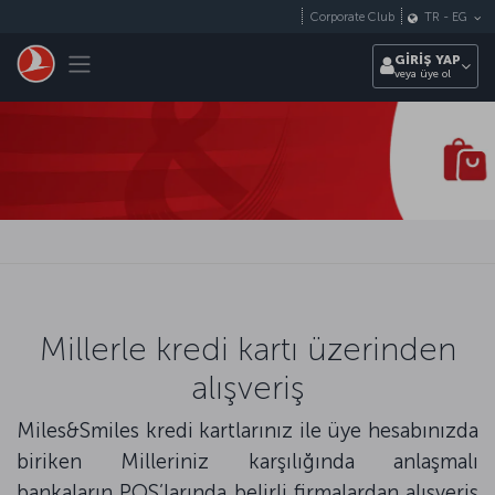
Skip to main content
Corporate Club
TR
-
EG
Toggle navigation
GİRİŞ YAP
veya üye ol
Millerle kredi kartı üzerinden
alışveriş
Miles&Smiles kredi kartlarınız ile üye hesabınızda
biriken Milleriniz karşılığında anlaşmalı
bankaların POS’larında belirli firmalardan alışveriş