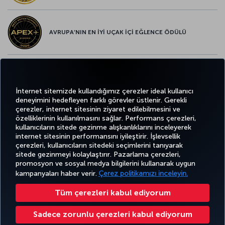
AVRUPA’NIN EN İYİ UÇAK İÇİ EĞLENCE ÖDÜLÜ
AVRUPA’NIN EN İYİ YİYECEK ve İÇECEK ÖDÜLÜ
İnternet sitemizde kullandığımız çerezler ideal kullanıcı
deneyimini hedefleyen farklı görevler üstlenir. Gerekli
çerezler, internet sitesinin ziyaret edilebilmesini ve
özelliklerinin kullanılmasını sağlar. Performans çerezleri,
kullanıcıların sitede gezinme alışkanlıklarını inceleyerek
Twitter
Facebook
Instagram
Youtube
LinkedIn
Tiktok
Blog
Pinterest
What
internet sitesinin performansını iyileştirir. İşlevsellik
çerezleri, kullanıcıların sitedeki seçimlerini tanıyarak
sitede gezinmeyi kolaylaştırır. Pazarlama çerezleri,
BİLET
FIRSATLAR
CORPORA
promosyon ve sosyal medya bilgilerini kullanarak uygun
AL VE
DENEYİM
VE UÇUŞ
YARDIM
MILES&SMILES
CLUB
YÖNET
NOKTALARI
kampanyaları haber verir.
Çerez politikamızı inceleyin.
Tüm çerezleri kabul ediyorum
Bilgi Toplumu Hizmetleri
Erişilebilirlik
Gizlilik ve Çerez Politikası
Yasal Uyarı
Yolcu Hakları
Sadece zorunlu çerezleri kabul ediyorum
Çerez Ayarlarını Değiştir