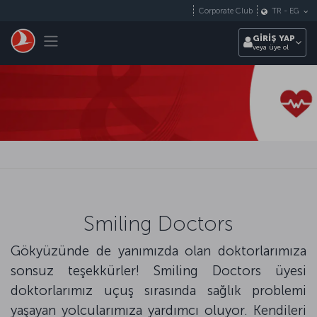
Skip to main content
Corporate Club
TR
-
EG
Toggle navigation
GİRİŞ YAP
veya üye ol
Smiling Doctors
Gökyüzünde de yanımızda olan doktorlarımıza
sonsuz teşekkürler! Smiling Doctors üyesi
doktorlarımız uçuş sırasında sağlık problemi
yaşayan yolcularımıza yardımcı oluyor. Kendileri