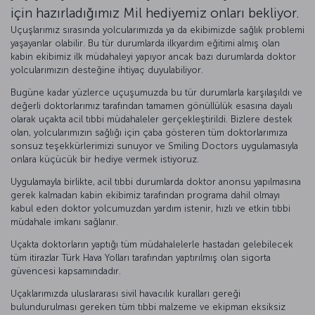
için hazırladığımız Mil hediyemiz onları bekliyor.
Uçuşlarımız sırasında yolcularımızda ya da ekibimizde sağlık problemi
yaşayanlar olabilir. Bu tür durumlarda ilkyardım eğitimi almış olan
kabin ekibimiz ilk müdahaleyi yapıyor ancak bazı durumlarda doktor
yolcularımızın desteğine ihtiyaç duyulabiliyor.
Bugüne kadar yüzlerce uçuşumuzda bu tür durumlarla karşılaşıldı ve
değerli doktorlarımız tarafından tamamen gönüllülük esasına dayalı
olarak uçakta acil tıbbi müdahaleler gerçekleştirildi. Bizlere destek
olan, yolcularımızın sağlığı için çaba gösteren tüm doktorlarımıza
sonsuz teşekkürlerimizi sunuyor ve Smiling Doctors uygulamasıyla
onlara küçücük bir hediye vermek istiyoruz.
Uygulamayla birlikte, acil tıbbi durumlarda doktor anonsu yapılmasına
gerek kalmadan kabin ekibimiz tarafından programa dahil olmayı
kabul eden doktor yolcumuzdan yardım istenir, hızlı ve etkin tıbbi
müdahale imkanı sağlanır.
Uçakta doktorların yaptığı tüm müdahalelerle hastadan gelebilecek
tüm itirazlar Türk Hava Yolları tarafından yaptırılmış olan sigorta
güvencesi kapsamındadır.
Uçaklarımızda uluslararası sivil havacılık kuralları gereği
bulundurulması gereken tüm tıbbi malzeme ve ekipman eksiksiz