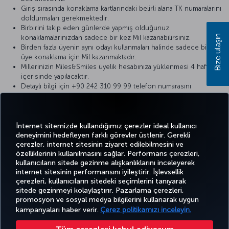
Giriş sırasında konaklama kartlarındaki belirli alana TK numaralarını
doldurmaları gerekmektedir.
Birbirini takip eden günlerde yapmış olduğunuz
Bize ulaşın
konaklamalarınızdan sadece bir kez Mil kazanabilirsiniz.
Birden fazla üyenin aynı odayı kullanmaları halinde sadece bir
üye konaklama için Mil kazanmaktadır.
Millerinizin Miles&Smiles üyelik hesabınıza yüklenmesi 4 hafta
içerisinde yapılacaktır.
Detaylı bilgi için +90 242 310 99 99 telefon numarasını
arayabilirsiniz.
Görüş ve önerilerinizi
info@akrahotels.com
e-mail adresinden
iletebilirsiniz.
İnternet sitemizde kullandığımız çerezler ideal kullanıcı
deneyimini hedefleyen farklı görevler üstlenir. Gerekli
çerezler, internet sitesinin ziyaret edilebilmesini ve
özelliklerinin kullanılmasını sağlar. Performans çerezleri,
kullanıcıların sitede gezinme alışkanlıklarını inceleyerek
Twitter
Facebook
Instagram
Youtube
LinkedIn
Tiktok
Blog
Pinterest
What
internet sitesinin performansını iyileştirir. İşlevsellik
çerezleri, kullanıcıların sitedeki seçimlerini tanıyarak
sitede gezinmeyi kolaylaştırır. Pazarlama çerezleri,
BİLET
FIRSATLAR
CORPORA
promosyon ve sosyal medya bilgilerini kullanarak uygun
AL VE
DENEYİM
VE UÇUŞ
YARDIM
MILES&SMILES
CLUB
YÖNET
NOKTALARI
kampanyaları haber verir.
Çerez politikamızı inceleyin.