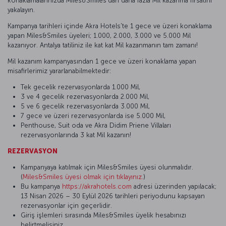
konaklamalarınızda Miles&Smiles’dan daha fazla Mil kazanma fırsatını
yakalayın.
Kampanya tarihleri içinde Akra Hotels'te 1 gece ve üzeri konaklama
yapan Miles&Smiles üyeleri; 1.000, 2.000, 3.000 ve 5.000 Mil
kazanıyor. Antalya tatiliniz ile kat kat Mil kazanmanın tam zamanı!
Mil kazanım kampanyasından 1 gece ve üzeri konaklama yapan
misafirlerimiz yararlanabilmektedir:
Tek gecelik rezervasyonlarda 1.000 Mil,
3 ve 4 gecelik rezervasyonlarda 2.000 Mil,
5 ve 6 gecelik rezervasyonlarda 3.000 Mil,
7 gece ve üzeri rezervasyonlarda ise 5.000 Mil,
Penthouse, Suit oda ve Akra Didim Priene Villaları
rezervasyonlarında 3 kat Mil kazanın!
REZERVASYON
Kampanyaya katılmak için Miles&Smiles üyesi olunmalıdır.
(
Miles&Smiles üyesi olmak için tıklayınız.
)
Bu kampanya
https://akrahotels.com
adresi üzerinden yapılacak;
13 Nisan 2026 – 30 Eylül 2026 tarihleri periyodunu kapsayan
rezervasyonlar için geçerlidir.
Giriş işlemleri sırasında Miles&Smiles üyelik hesabınızı
belirtmelisiniz.