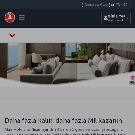
Skip to main content
Corporate Club
TR
-
EG
Toggle navigation
GİRİŞ YAP
veya üye ol
Daha fazla kalın, daha fazla Mil kazanın!
Akra Hotels’te Nisan ayından itibaren 1 gece ve üzeri yapacağınız