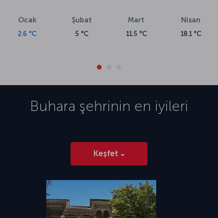
Ocak
Şubat
Mart
Nisan
2.6 °C
5 °C
11.5 °C
18.1 °C
Buhara
şehrinin en iyileri
Keşfet