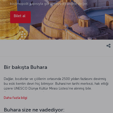
kozmopolit yapısıyla görülmeye kesinlikle değer.
Bilet al
Bir bakışta Buhara
Dağlar, bozkırlar ve çöllerin ortasında 2500 yıldan fazlasını devirmiş
bu eski kentin devri hiç bitmiyor. Buhara’nın tarihi merkezi, hak ettiği
üzere UNESCO Dünya Kültür Mirası Listesi’ne alınmış bile.
Özbekistan’ın güneyinde İpek Yolu üzerinde bulunan Buhara tarih
Daha fazla bilgi
boyunca Moğollar, Sasaniler ve Karahanlılar’a başkentlik yapmasının
yanında halen önemli bir ticaret ve kültür merkezi. İbn Sîna, Buharî
gibi tarihe mâl olan bilginleri yetiştiren şehir, günümüzde gezginler
Buhara size ne vadediyor:
için gizemli bir cazibe merkezi.