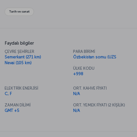
Tarih ve sanat
Faydalı bilgiler
ÇEVRE ŞEHİRLER
PARA BİRİMİ
Semerkant (271 km)
Özbekistan somu (UZS
Nevai (105 km)
ÜLKE KODU
+998
ELEKTRİK ENERJİSİ
ORT. KAHVE FİYATI
C, F
N/A
ZAMAN DİLİMİ
ORT. YEMEK FİYATI (2 KİŞİLİK)
GMT +5
N/A