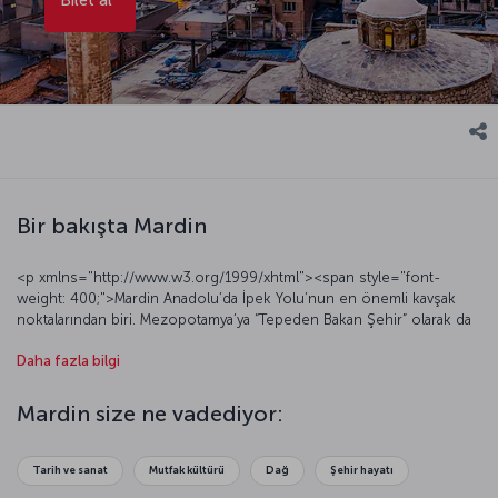
Bir bakışta Mardin
<p xmlns="http://www.w3.org/1999/xhtml"><span style="font-
weight: 400;">Mardin Anadolu’da İpek Yolu’nun en önemli kavşak
noktalarından biri. Mezopotamya’ya “Tepeden Bakan Şehir” olarak da
adlandırılan Mardin; mimari, etnografik, arkeolojik, tarihi ve estetik
Daha fazla bilgi
değerleriyle doğudaki masalsı şehirlerden biri olma özelliğini
koruyor. Gündüzü ve gecesi apayrı güzelliklere sahne olan ve bu
özelliğinden dolayı “Gündüzleri Seyranlık, Geceleri Gerdanlık” diye
Mardin size ne vadediyor:
de anılan Mardin’de, zaman Orta Çağ’da durmuş gibi. Bu topraklarda
zaman kendi ritminde ağır ağır yaşanırken turistler de bu mistik
dünyayı keşfetmenin keyfini yaşıyor. Güneydoğu Anadolu’nun şiirsel
Tarih ve sanat
Mutfak kültürü
Dağ
Şehir hayatı
kentlerinden Mardin’de günümüze dek yaşamış olan uygarlıkların