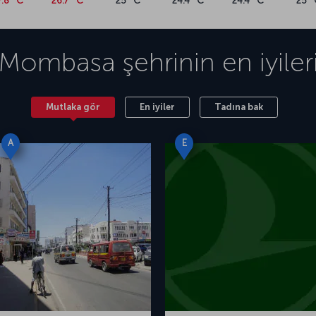
7.8 °C
26.7 °C
25 °C
24.4 °C
24.4 °C
25 °
Mombasa
şehrinin en iyiler
Mutlaka gör
En iyiler
Tadına bak
A
E