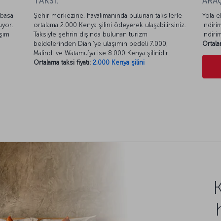
TAKSİ:
ARAÇ
mbasa
Şehir merkezine, havalimanında bulunan taksilerle
Yola e
uyor.
ortalama 2.000 Kenya şilini ödeyerek ulaşabilirsiniz.
indiri
aşım
Taksiyle şehrin dışında bulunan turizm
indiri
beldelerinden Diani’ye ulaşımın bedeli 7.000,
Ortala
Malindi ve Watamu’ya ise 8.000 Kenya şilinidir.
Ortalama taksi fiyatı:
2,000 Kenya şilini