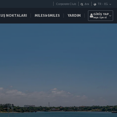
Corporate Club
Ara
TR
-
EG
GİRİŞ YAP
ÇUŞ NOKTALARI
MILES&SMILES
YARDIM
veya üye ol