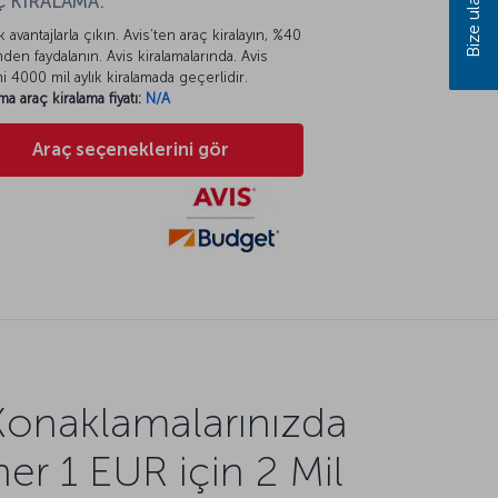
Bize ulaşın
 KİRALAMA:
k avantajlarla çıkın. Avis’ten araç kiralayın, %40
mden faydalanın. Avis kiralamalarında. Avis
mi 4000 mil aylık kiralamada geçerlidir.
ma araç kiralama fiyatı:
N/A
Araç seçeneklerini gör
Konaklamalarınızda
her 1 EUR için 2 Mil