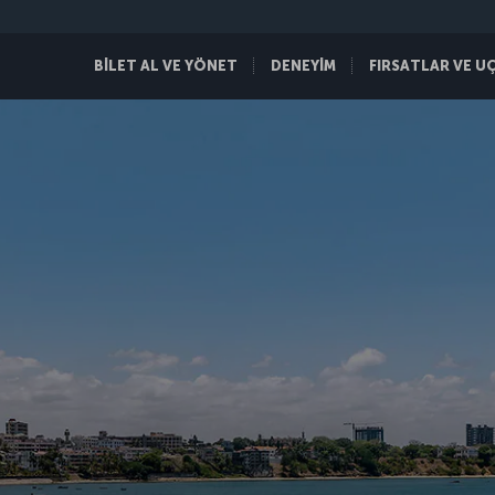
BİLET AL VE YÖNET
DENEYİM
FIRSATLAR VE U