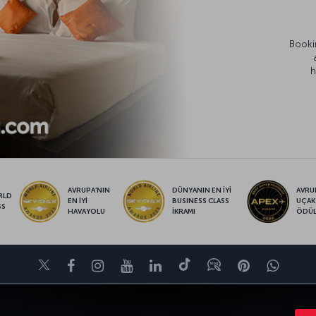
Bookin
h
AVRUPA’NIN
DÜNYANIN EN İYİ
AVRUP
RLD
EN İYİ
BUSINESS CLASS
UÇAK
SS
HAVAYOLU
İKRAMI
ÖDÜ
Twitter
Facebook
Instagram
Youtube
LinkedIn
Tiktok
Blog
Pinterest
What
FIRSATLAR VE UÇUŞ NOKTALARI
YARDIM
MILES&SMILES
CORPO