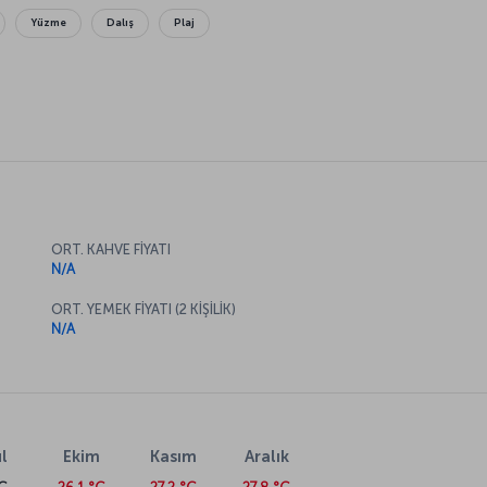
Yüzme
Dalış
Plaj
ORT. KAHVE FİYATI
N/A
ORT. YEMEK FİYATI (2 KİŞİLİK)
N/A
l
Ekim
Kasım
Aralık