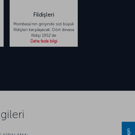
Fildişleri
Mombasa’nın girişinde sizi büyük
fildişleri karşılayacak. Dört devasa
fildişi 1952’de
Daha fazla bilgi
ileri