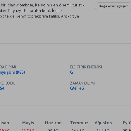
biri olan Mombasa, Kenya’nın en önemli turistik
Doğa ve vahşi yaşam
dan 11. yüzyılda kurulan kent, İngiliz
3’te de Kenya topraklarına katıldı. Anakarayla
kentin en dikkat çekici özelliği ise palmiye
eri ve olağanüstü güzellikteki mercan resifleri.
az fırsatlar sunuyor.
RA BİRİMİ
ELEKTRİK ENERJİSİ
ya şilini (KES)
G
KE KODU
ZAMAN DİLİMİ
54
GMT +3
isan
Mayis
Haziran
Temmuz
Ağustos
Eylü