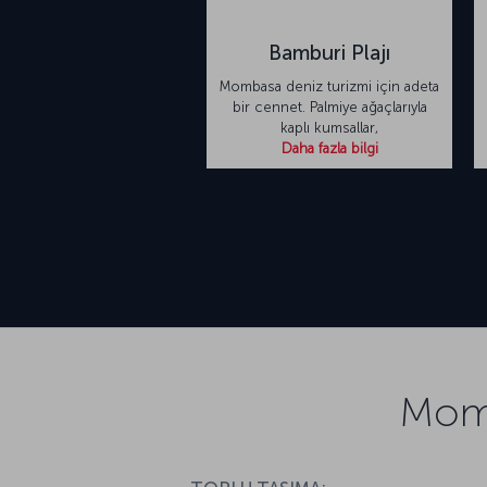
Bamburi Plajı
Mombasa deniz turizmi için adeta
bir cennet. Palmiye ağaçlarıyla
kaplı kumsallar,
Daha fazla bilgi
Momb