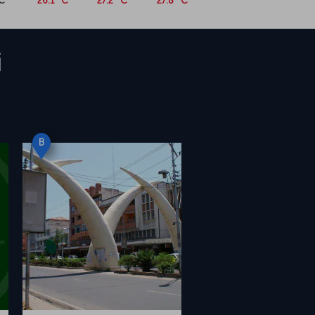
C
26.1 °C
27.2 °C
27.8 °C
i
B