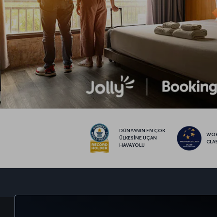
DÜNYANIN EN ÇOK
WO
ÜLKESİNE UÇAN
CLA
HAVAYOLU
BİLET AL VE YÖNET
DENEYİM