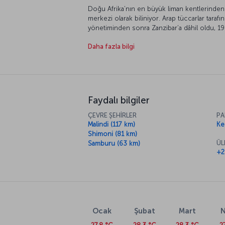
Doğu Afrika’nın en büyük liman kentlerinden 
merkezi olarak biliniyor. Arap tüccarlar tarafın
yönetiminden sonra Zanzibar’a dâhil oldu, 196
bağlantısını köprüler ve feribotlarla sağlayan 
Daha fazla bilgi
ağaçlarıyla süslü, bembeyaz ince kumlu sahill
Bu sebeple kent, dalış meraklıları için bulunm
Faydalı bilgiler
ÇEVRE ŞEHİRLER
PA
Malindi (117 km)
Ken
Shimoni (81 km)
ÜL
Samburu (63 km)
+2
Ocak
Şubat
Mart
N