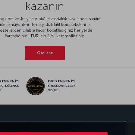
kazanın
g.com ve Jolly ile yaptığımız ortaklık sayesinde, samimi
aile pansiyonlarından 5 yıldızlı tatil komplekslerine,
ostellerden villalara kadar konakladığınız her yerde
harcadığınız 1 EUR için 2 Mil kazanabilirsiniz.
Otel seç
A’NIN EN İYİ
AVRUPA’NIN EN İYİ
 İÇİ EĞLENCE
YİYECEK ve İÇECEK
LÜ
ÖDÜLÜ
sapp
RATE CLUB
TÜRK HAVA YOLLARI