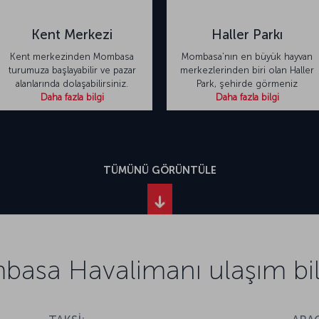
Kent Merkezi
Haller Parkı
Kent merkezinden Mombasa
Mombasa’nın en büyük hayvan
turumuza başlayabilir ve pazar
merkezlerinden biri olan Haller
alanlarında dolaşabilirsiniz.
Park, şehirde görmeniz
Daha fazla bilgi
Daha fazla bilgi
TÜMÜNÜ GÖRÜNTÜLE
asa Havalimanı ulaşım bilg