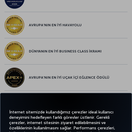
AVRUPA’NIN EN İYİ HAVAYOLU
DÜNYANIN EN İYİ BUSINESS CLASS İKRAMI
AVRUPA’NIN EN İYİ UÇAK İÇİ EĞLENCE ÖDÜLÜ
AVRUPA’NIN EN İYİ YİYECEK ve İÇECEK ÖDÜLÜ
İnternet sitemizde kullandığımız çerezler ideal kullanıcı
deneyimini hedefleyen farklı görevler üstlenir. Gerekli
çerezler, internet sitesinin ziyaret edilebilmesini ve
özelliklerinin kullanılmasını sağlar. Performans çerezleri,