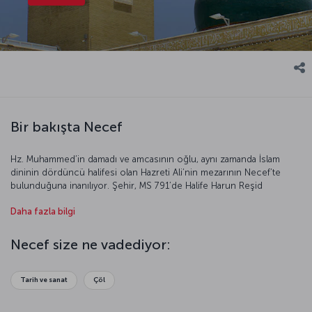
Bir bakışta Necef
Hz. Muhammed’in damadı ve amcasının oğlu, aynı zamanda İslam
dininin dördüncü halifesi olan Hazreti Ali’nin mezarının Necef’te
bulunduğuna inanılıyor. Şehir, MS 791’de Halife Harun Reşid
tarafından Hz. Ali’nin mezarı burada bulunduğu için kuruldu. Bu
Daha fazla bilgi
sebeple kent, özellikle Şii Müslümanlar için önemli bir merkez.
Fırat’ın kıyısında yer alan ve Osmanlı’da Şiiliğin merkezi haline gelen
Necef, günümüzde de “bilim havzası” adıyla anılıyor.
Necef size ne vadediyor:
Tarih ve sanat
Çöl