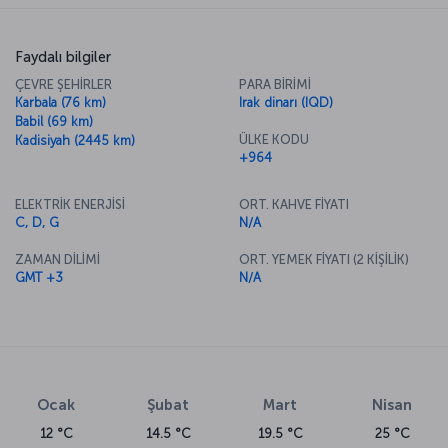
Faydalı bilgiler
ÇEVRE ŞEHİRLER
PARA BİRİMİ
Karbala (76 km)
Irak dinarı (IQD)
Babil (69 km)
ÜLKE KODU
Kadisiyah (2445 km)
+964
ELEKTRİK ENERJİSİ
ORT. KAHVE FİYATI
C, D, G
N/A
ZAMAN DİLİMİ
ORT. YEMEK FİYATI (2 KİŞİLİK)
GMT +3
N/A
Ocak
Şubat
Mart
Nisan
12 °C
14.5 °C
19.5 °C
25 °C