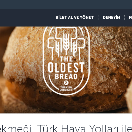
BİLET AL VE YÖNET
DENEYİM
F
ekmeği, Türk Hava Yolları i