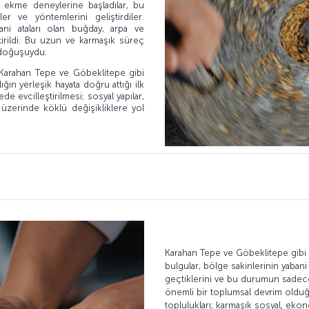
 ekme deneylerine başladılar, bu
er ve yöntemlerini geliştirdiler.
i ataları olan buğday, arpa ve
ştirildi. Bu uzun ve karmaşık süreç
n doğuşuydu.
 Karahan Tepe ve Göbeklitepe gibi
lığın yerleşik hayata doğru attığı ilk
de evcilleştirilmesi; sosyal yapılar,
üzerinde köklü değişikliklere yol
Karahan Tepe ve Göbeklitepe gibi ki
bulgular, bölge sakinlerinin yaban
geçtiklerini ve bu durumun sadece 
önemli bir toplumsal devrim oldu
toplulukları; karmaşık sosyal, ekon