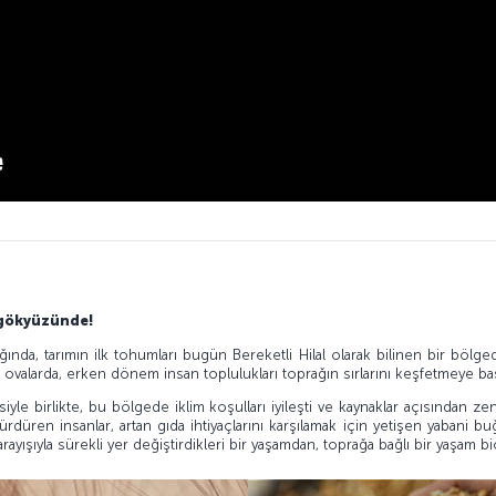
e gökyüzünde!
ağında, tarımın ilk tohumları bugün Bereketli Hilal olarak bilinen bir bölged
ki ovalarda, erken dönem insan toplulukları toprağın sırlarını keşfetmeye baş
e birlikte, bu bölgede iklim koşulları iyileşti ve kaynaklar açısından zeng
 sürdüren insanlar, artan gıda ihtiyaçlarını karşılamak için yetişen yabani 
 arayışıyla sürekli yer değiştirdikleri bir yaşamdan, toprağa bağlı bir yaşam b