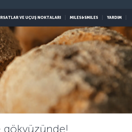
IRSATLAR VE UÇUŞ NOKTALARI
MILES&SMILES
YARDIM
le gökyüzünde!