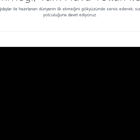
ğdaylar ile hazırlanan dünyanın ilk ekmeğini gökyüzünde servis ederek, siz
yolculuğuna davet ediyoruz.