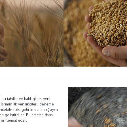
bu tahıllar ve baklagiller, yeni
Tarımın ilk yenilikçileri, deneme
ilebilir hale getirilmesini sağlayan
arı geliştirdiler. Bu araçlar, daha
ları temsil eder.