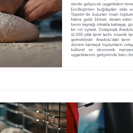
ileride gelişecek uygarlıkların temell
Evcilleştirilen buğdaydan elde 
Tepeler’de bulunan insan topluml
haline geldi. Ekmek, devam eden 
besin kaynağı olmakla kalmayıp, g
bir rol oynadı. Dolayısıyla Anad
12.000 yıllık tarım tarihi, insanlı
gelmektedir. Anadolu’daki tarım ve
dönem karmaşık toplumların ortay
kültürel ve ekonomik manzara
uygarlıklarının gelişiminde kalıcı bir