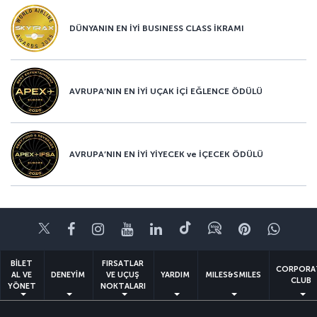
DÜNYANIN EN İYİ BUSINESS CLASS İKRAMI
AVRUPA’NIN EN İYİ UÇAK İÇİ EĞLENCE ÖDÜLÜ
AVRUPA’NIN EN İYİ YİYECEK ve İÇECEK ÖDÜLÜ
Twitter
Facebook
Instagram
Youtube
LinkedIn
Tiktok
Blog
Pinterest
What
BİLET
FIRSATLAR
CORPORA
AL VE
DENEYİM
VE UÇUŞ
YARDIM
MILES&SMILES
CLUB
YÖNET
NOKTALARI