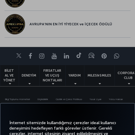
AVRUPA’NIN EN İYİ YİYECEK ve İÇECEK ÖDÜLÜ
Twitter
Facebook
Instagram
Youtube
LinkedIn
Tiktok
Blog
Pinterest
What
BİLET
FIRSATLAR
CORPORA
AL VE
DENEYİM
VE UÇUŞ
YARDIM
MILES&SMILES
CLUB
YÖNET
NOKTALARI
Bilgi Toplumu Hizmetleri
Erişilebilirlik
Gizlilik ve Çerez Politikası
Yasal Uyarı
Yolcu Hakları
Çerez Ayarlarını Değiştir
Türk Hava Yolları A.O. Her hakkı saklıdır. © 1996 - 2026
İnternet sitemizde kullandığımız çerezler ideal kullanıcı
deneyimini hedefleyen farklı görevler üstlenir. Gerekli
çerezler, internet sitesinin ziyaret edilebilmesini ve