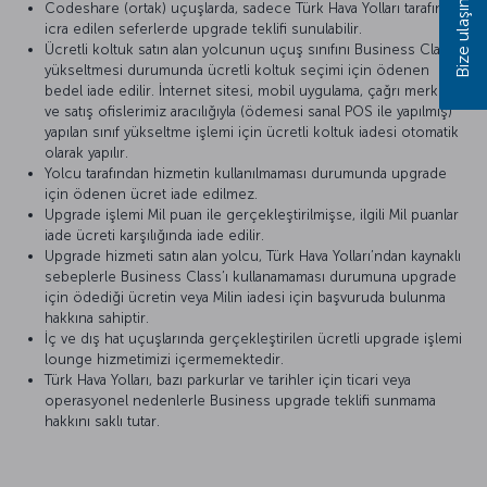
Bize ulaşın
Codeshare (ortak) uçuşlarda, sadece Türk Hava Yolları tarafından
icra edilen seferlerde upgrade teklifi sunulabilir.
Ücretli koltuk satın alan yolcunun uçuş sınıfını Business Class’a
yükseltmesi durumunda ücretli koltuk seçimi için ödenen
bedel iade edilir. İnternet sitesi, mobil uygulama, çağrı merkezi
ve satış ofislerimiz aracılığıyla (ödemesi sanal POS ile yapılmış)
yapılan sınıf yükseltme işlemi için ücretli koltuk iadesi otomatik
olarak yapılır.
Yolcu tarafından hizmetin kullanılmaması durumunda upgrade
için ödenen ücret iade edilmez.
Upgrade işlemi Mil puan ile gerçekleştirilmişse, ilgili Mil puanlar
iade ücreti karşılığında iade edilir.
Upgrade hizmeti satın alan yolcu, Türk Hava Yolları’ndan kaynaklı
sebeplerle Business Class’ı kullanamaması durumuna upgrade
için ödediği ücretin veya Milin iadesi için başvuruda bulunma
hakkına sahiptir.
İç ve dış hat uçuşlarında gerçekleştirilen ücretli upgrade işlemi
lounge hizmetimizi içermemektedir.
Türk Hava Yolları, bazı parkurlar ve tarihler için ticari veya
operasyonel nedenlerle Business upgrade teklifi sunmama
hakkını saklı tutar.