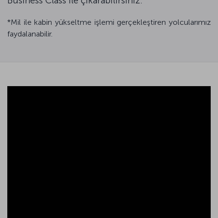
Business Class ile çıkarabilirsiniz.
*Mil ile kabin yükseltme işlemi gerçekleştiren yolcularımız
faydalanabilir.