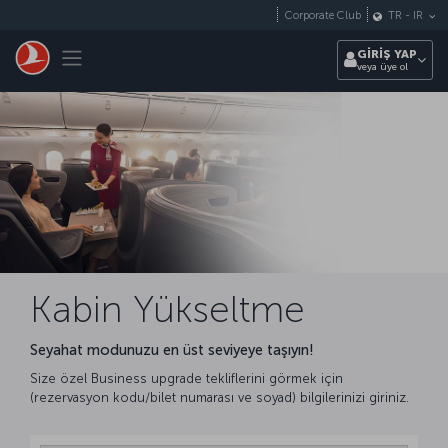
Skip to main content
Corporate Club
TR
-
IR
Toggle navigation
GİRİŞ YAP
veya üye ol
Kabin Yükseltme
Seyahat modunuzu en üst seviyeye taşıyın!
Size özel Business upgrade tekliflerini görmek için
(rezervasyon kodu/bilet numarası ve soyad) bilgilerinizi giriniz.