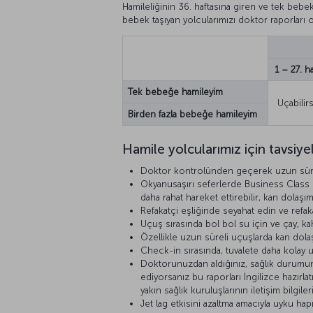
Hamileliğinin 36. haftasına giren ve tek bebek 
bebek taşıyan yolcularımızı doktor raporları 
1 – 27. ha
Tek bebeğe hamileyim
Uçabilirs
Birden fazla bebeğe hamileyim
Hamile yolcularımız için tavsiye
Doktor kontrolünden geçerek uzun süreli
Okyanusaşırı seferlerde Business Class ka
daha rahat hareket ettirebilir, kan dolaşımı
Refakatçi eşliğinde seyahat edin ve refa
Uçuş sırasında bol bol su için ve çay, k
Özellikle uzun süreli uçuşlarda kan dolaşım
Check-in sırasında, tuvalete daha kolay ul
Doktorunuzdan aldığınız, sağlık durumun
ediyorsanız bu raporları İngilizce hazırl
yakın sağlık kuruluşlarının iletişim bilgiler
Jet lag etkisini azaltma amacıyla uyku hap