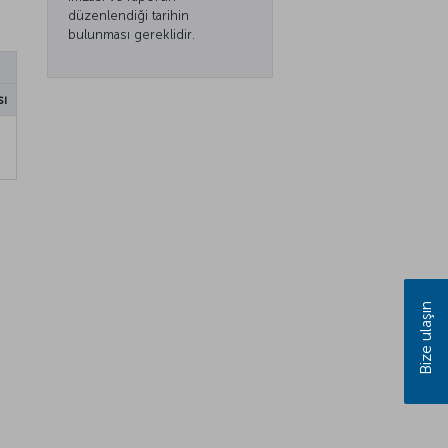
düzenlendiği tarihin
bulunması gereklidir.
sı
Bize ulaşın
n