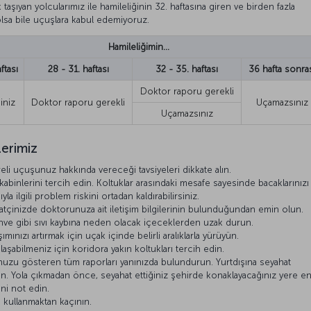
taşıyan yolcularımız ile hamileliğinin 32. haftasına giren ve birden fazla
olsa bile uçuşlara kabul edemiyoruz.
Hamileliğimin…
ftası
28 - 31. haftası
32 - 35. haftası
36 hafta sonra
Doktor raporu gerekli
iniz
Doktor raporu gerekli
Uçamazsınız
Uçamazsınız
lerimiz
 uçuşunuz hakkında vereceği tavsiyeleri dikkate alın.
binlerini tercih edin. Koltuklar arasındaki mesafe sayesinde bacaklarınızı
yla ilgili problem riskini ortadan kaldırabilirsiniz.
katçinizde doktorunuza ait iletişim bilgilerinin bulunduğundan emin olun.
ahve gibi sıvı kaybına neden olacak içeceklerden uzak durun.
ınızı artırmak için uçak içinde belirli aralıklarla yürüyün.
aşabilmeniz için koridora yakın koltukları tercih edin.
uzu gösteren tüm raporları yanınızda bulundurun. Yurtdışına seyahat
atın. Yola çıkmadan önce, seyahat ettiğiniz şehirde konaklayacağınız yere e
ini not edin.
ı kullanmaktan kaçının.