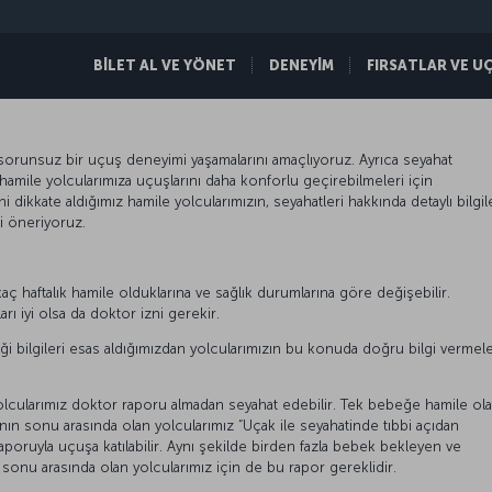
BİLET AL VE YÖNET
DENEYİM
FIRSATLAR VE U
n sorunsuz bir uçuş deneyimi yaşamalarını amaçlıyoruz. Ayrıca seyahat
mile yolcularımıza uçuşlarını daha konforlu geçirebilmeleri için
 dikkate aldığımız hamile yolcularımızın, seyahatleri hakkında detaylı bilgil
ni öneriyoruz.
ç haftalık hamile olduklarına ve sağlık durumlarına göre değişebilir.
rı iyi olsa da doktor izni gerekir.
iği bilgileri esas aldığımızdan yolcularımızın bu konuda doğru bilgi vermele
olcularımız doktor raporu almadan seyahat edebilir. Tek bebeğe hamile ol
tanın sonu arasında olan yolcularımız “Uçak ile seyahatinde tıbbi açıdan
raporuyla uçuşa katılabilir. Aynı şekilde birden fazla bebek bekleyen ve
ın sonu arasında olan yolcularımız için de bu rapor gereklidir.