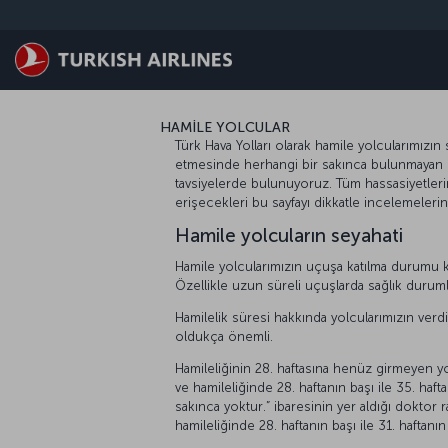
Skip to main content
HAMİLE YOLCULAR
Türk Hava Yolları olarak hamile yolcularımızı
etmesinde herhangi bir sakınca bulunmayan ha
tavsiyelerde bulunuyoruz. Tüm hassasiyetlerini
erişecekleri bu sayfayı dikkatle incelemeleri
Hamile yolcuların seyahati
Hamile yolcularımızın uçuşa katılma durumu ka
Özellikle uzun süreli uçuşlarda sağlık durumla
Hamilelik süresi hakkında yolcularımızın verd
oldukça önemli.
Hamileliğinin 28. haftasına henüz girmeyen y
ve hamileliğinde 28. haftanın başı ile 35. haf
sakınca yoktur.” ibaresinin yer aldığı doktor 
hamileliğinde 28. haftanın başı ile 31. haftan