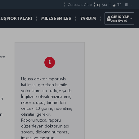
Corporate Club
Ara
TR
-
IR
GİRİŞ YAP
ÇUŞ NOKTALARI
MILES&SMILES
YARDIM
veya üye ol
ere
Uçuşa doktor raporuyla
katılması gereken hamile
yolcularımızın Türkçe ya da
İngilizce olarak hazırlanmış
ri
raporu, uçuş tarihinden
önceki 10 gün içinde almış
an
olmaları gerekir.
Raporunuzda, raporu
düzenleyen doktorun adı
soyadı, diploma numarası,
imzası ve raporun