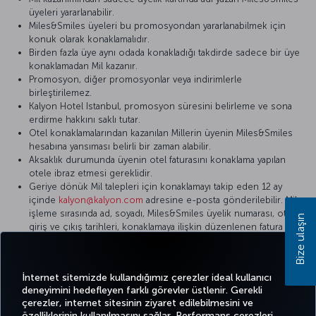
üyeleri yararlanabilir.
Miles&Smiles üyeleri bu promosyondan yararlanabilmek için
konuk olarak konaklamalıdır.
Birden fazla üye aynı odada konakladığı takdirde sadece bir üye
konaklamadan Mil kazanır.
Promosyon, diğer promosyonlar veya indirimlerle
birleştirilemez.
Kalyon Hotel Istanbul, promosyon süresini belirleme ve sona
erdirme hakkını saklı tutar.
Otel konaklamalarından kazanılan Millerin üyenin Miles&Smiles
hesabına yansıması belirli bir zaman alabilir.
Aksaklık durumunda üyenin otel faturasını konaklama yapılan
otele ibraz etmesi gereklidir.
Geriye dönük Mil talepleri için konaklamayı takip eden 12 ay
içinde
kalyon@kalyon.com
adresine e-posta gönderilebilir. Mil
işleme sırasında ad, soyadı, Miles&Smiles üyelik numarası, otele
Bize ulaşın
giriş ve çıkış tarihleri, konaklamaya ilişkin düzenlenen fatura
numarası bilgileri istenir.
Detaylı bilgi için lütfen
Kalyon Hotel
internet sitesini ziyaret edin.
İnternet sitemizde kullandığımız çerezler ideal kullanıcı
deneyimini hedefleyen farklı görevler üstlenir. Gerekli
çerezler, internet sitesinin ziyaret edilebilmesini ve
özelliklerinin kullanılmasını sağlar. Performans çerezleri,