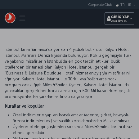
Skip to main content
Corporate Club
TR
-
IR
Toggle navigation
GİRİŞ YAP
veya üye ol
İstanbul Tarihi Yarımada’da yer alan 4 yıldızlı butik otel Kalyon Hotel
Istanbul, Marmara Denizi kıyısında bulunuyor. Köklü geçmişiyle Türk
ve yabancı misafirlerin İstanbul’da en çok tercih ettikleri butik
otellerden bir tanesi olan Kalyon Hotel Istanbul gerçek bir
"Business & Leisure Boutique Hotel” hizmet anlayışıyla misafirlerini
ağırlıyor. Kalyon Hotel Istanbul ile Türk Hava Yolları arasındaki
program ortaklığıyla Miles&Smiles üyeleri, Kalyon Hotel İstanbul'da
yapacakları geçerli her konaklamaları için 500 Mil kazanırken çeşitli
promosyonlardan yararlanma fırsatı da yakalıyor.
Kurallar ve koşullar
Özel indirimlerle yapılan konaklamalar (acente, şirket, havayolu
firması indirimleri vs.) ve saatlik konaklamalardan Mil kazanılmaz.
Üyelerin otele giriş işlemleri sırasında Miles&Smiles kartını ibraz
etmesi gereklidir.
Mil kazanımından sadece üyelik kartında adı yazan Miles&Smiles