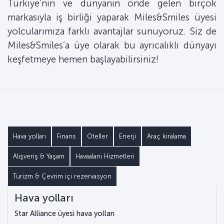
Türkiye’nin ve dünyanın önde gelen birçok
markasıyla iş birliği yaparak Miles&Smiles üyesi
yolcularımıza farklı avantajlar sunuyoruz. Siz de
Miles&Smiles’a üye olarak bu ayrıcalıklı dünyayı
keşfetmeye hemen başlayabilirsiniz!
Hava yolları
Finans
Oteller
Enerji
Araç kiralama
Alışveriş & Yaşam
Havaalanı Hizmetleri
Turizm & Çevrim içi rezervasyon
Hava yolları
Star Alliance üyesi hava yolları