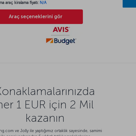
ma araç kiralama fiyatı:
N/A
Araç seçeneklerini gör
Konaklamalarınızda
her 1 EUR için 2 Mil
kazanın
g.com ve Jolly ile yaptığımız ortaklık sayesinde, samimi