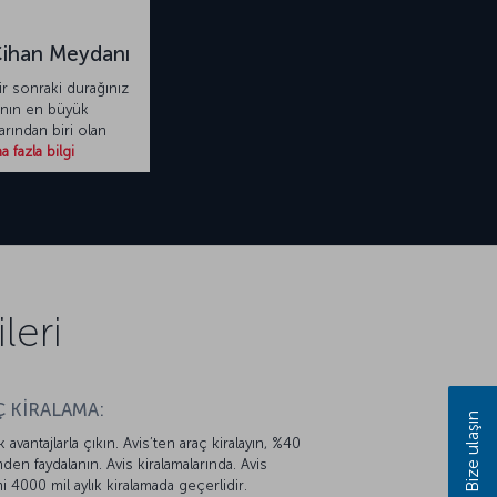
Cihan Meydanı
ir sonraki durağınız
nın en büyük
rından biri olan
 fazla bilgi
leri
 KİRALAMA:
Bize ulaşın
k avantajlarla çıkın. Avis’ten araç kiralayın, %40
mden faydalanın. Avis kiralamalarında. Avis
mi 4000 mil aylık kiralamada geçerlidir.