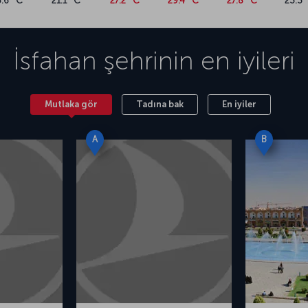
5.6 °C
21.1 °C
27.2 °C
29.4 °C
27.8 °C
23.3 
İsfahan
şehrinin en iyileri
Mutlaka gör
Tadına bak
En iyiler
A
B