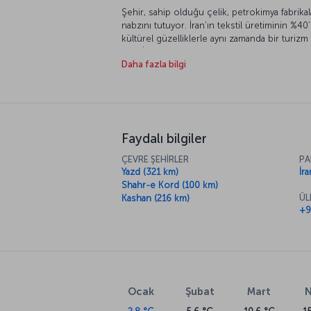
Şehir, sahip olduğu çelik, petrokimya fabrikal
nabzını tutuyor. İran’ın tekstil üretiminin %40
kültürel güzelliklerle aynı zamanda bir turizm
olan İsfahan’da bu imparatorluğun etkisini 
Daha fazla bilgi
Müslümanların, Hıristiyanların, Yahudi ve Zerd
kültürünü en iyi keşfedebileceğiniz noktad
Faydalı bilgiler
ÇEVRE ŞEHİRLER
PA
Yazd (321 km)
İra
Shahr-e Kord (100 km)
ÜL
Kashan (216 km)
+9
Ocak
Şubat
Mart
N