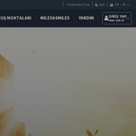
Corporate Club
Ara
TR
-
IR
GİRİŞ YAP
ÇUŞ NOKTALARI
MILES&SMILES
YARDIM
veya üye ol