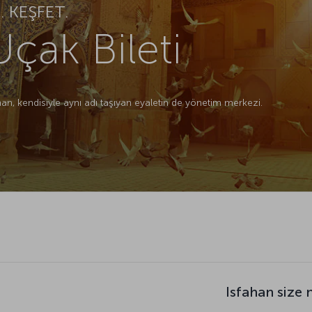
 KEŞFET.
Uçak Bileti
han, kendisiyle aynı adı taşıyan eyaletin de yönetim merkezi.
Isfahan size 