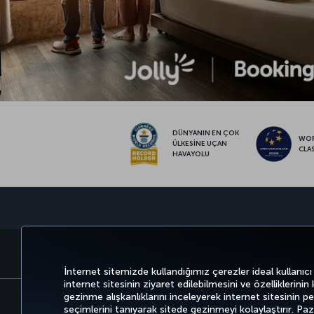
DÜNYANIN EN ÇOK
WO
ÜLKESİNE UÇAN
CLA
HAVAYOLU
BİLET AL VE YÖNET
DENEYİM
İnternet sitemizde kullandığımız çerezler ideal kullanıcı
internet sitesinin ziyaret edilebilmesini ve özelliklerinin
gezinme alışkanlıklarını inceleyerek internet sitesinin perf
seçimlerini tanıyarak sitede gezinmeyi kolaylaştırır. P
Bilgi Toplumu Hizmetleri
Erişilebilirli