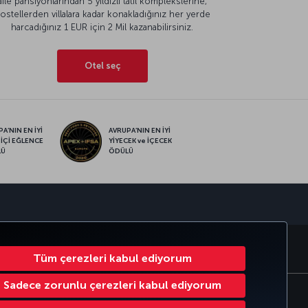
aile pansiyonlarından 5 yıldızlı tatil komplekslerine,
ostellerden villalara kadar konakladığınız her yerde
harcadığınız 1 EUR için 2 Mil kazanabilirsiniz.
Otel seç
A’NIN EN İYİ
AVRUPA’NIN EN İYİ
 İÇİ EĞLENCE
YİYECEK ve İÇECEK
LÜ
ÖDÜLÜ
sapp
RATE CLUB
TÜRK HAVA YOLLARI
Tüm çerezleri kabul ediyorum
Sadece zorunlu çerezleri kabul ediyorum
Çerez Ayarlarını Değiştir