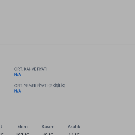
ORT. KAHVE FİYATI
N/A
ORT. YEMEK FİYATI (2 KİŞİLİK)
N/A
l
Ekim
Kasım
Aralık