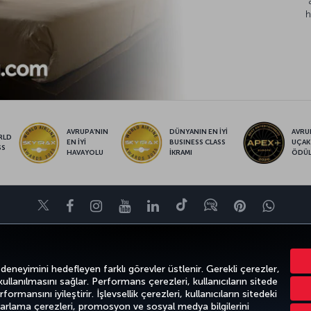
h
AVRUPA’NIN
DÜNYANIN EN İYİ
AVRUP
RLD
EN İYİ
BUSINESS CLASS
UÇAK
SS
HAVAYOLU
İKRAMI
ÖDÜ
Twitter
Facebook
Instagram
Youtube
LinkedIn
Tiktok
Blog
Pinterest
What
FIRSATLAR VE UÇUŞ NOKTALARI
YARDIM
MILES&SMILES
CORPO
 deneyimini hedefleyen farklı görevler üstlenir. Gerekli çerezler,
 kullanılmasını sağlar. Performans çerezleri, kullanıcıların sitede
ormansını iyileştirir. İşlevsellik çerezleri, kullanıcıların sitedeki
azarlama çerezleri, promosyon ve sosyal medya bilgilerini
k
Gizlilik ve Çerez Politikası
Yasal Uyarı
Yolcu Hakları