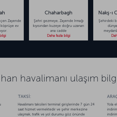
ah
Chaharbagh
Nakş-ı 
geçen Zayende
Şehri gezmeye, Zayende Irmağı
Şehirdeki b
i köprüye ev
kıyısından kuzeye doğru uzanan
dünya
ıyor.
ana cadde
meydanla
bilgi
Daha fazla bilgi
Daha
ahan havalimanı ulaşım bilgi
TAKSİ:
ARAÇ
u
Havalimanı taksileri terminal girişlerinde 7 gün 24
Yola e
saat hizmet vermektedir ve şehir merkezine
indiri
ulaşmak, trafik ve yol durumu göz önünde
indiri