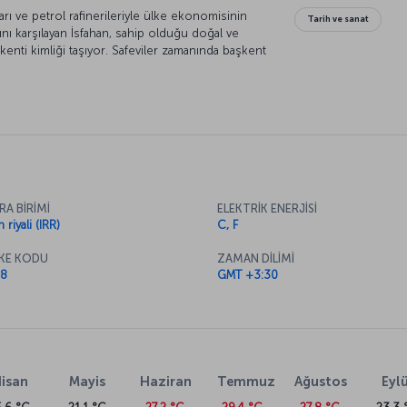
arı ve petrol rafinerileriyle ülke ekonomisinin
Tarih ve sanat
’ını karşılayan İsfahan, sahip olduğu doğal ve
 kenti kimliği taşıyor. Safeviler zamanında başkent
şehrin dört bir yanında görmek mümkün.
üştlerin bir arada yaşadığı şehri gezerken İran
a olduğunuzu hissedeceksiniz.
RA BİRİMİ
ELEKTRİK ENERJİSİ
n riyali (IRR)
C, F
KE KODU
ZAMAN DİLİMİ
8
GMT +3:30
isan
Mayis
Haziran
Temmuz
Ağustos
Eylü