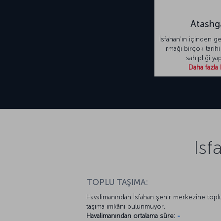
Atashg
İsfahan’ın içinden 
Irmağı birçok tarih
sahipliği yap
Daha fazla 
Isf
TOPLU TAŞIMA:
Havalimanından İsfahan şehir merkezine topl
taşıma imkânı bulunmuyor.
Havalimanından ortalama süre:
-