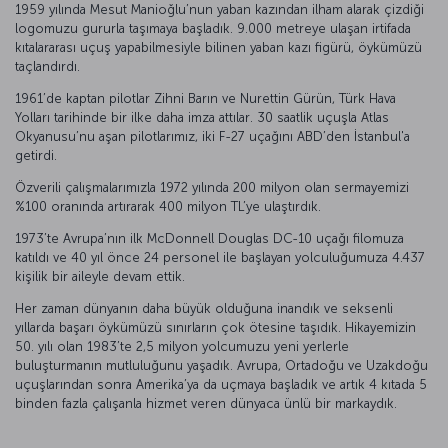
1959 yılında Mesut Manioğlu’nun yaban kazından ilham alarak çizdiği
logomuzu gururla taşımaya başladık. 9.000 metreye ulaşan irtifada
kıtalararası uçuş yapabilmesiyle bilinen yaban kazı figürü, öykümüzü
taçlandırdı.
1961’de kaptan pilotlar Zihni Barın ve Nurettin Gürün, Türk Hava
Yolları tarihinde bir ilke daha imza attılar. 30 saatlik uçuşla Atlas
Okyanusu’nu aşan pilotlarımız, iki F-27 uçağını ABD’den İstanbul'a
getirdi.
Özverili çalışmalarımızla 1972 yılında 200 milyon olan sermayemizi
%100 oranında artırarak 400 milyon TL’ye ulaştırdık.
1973’te Avrupa’nın ilk McDonnell Douglas DC-10 uçağı filomuza
katıldı ve 40 yıl önce 24 personel ile başlayan yolculuğumuza 4.437
kişilik bir aileyle devam ettik.
Her zaman dünyanın daha büyük olduğuna inandık ve seksenli
yıllarda başarı öykümüzü sınırların çok ötesine taşıdık. Hikayemizin
50. yılı olan 1983’te 2,5 milyon yolcumuzu yeni yerlerle
buluşturmanın mutluluğunu yaşadık. Avrupa, Ortadoğu ve Uzakdoğu
uçuşlarından sonra Amerika’ya da uçmaya başladık ve artık 4 kıtada 5
binden fazla çalışanla hizmet veren dünyaca ünlü bir markaydık.