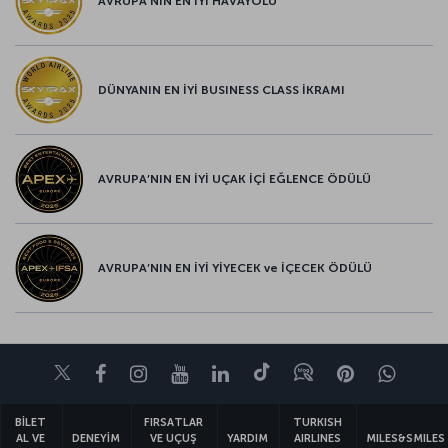
AVRUPA’NIN EN İYİ HAVAYOLU
DÜNYANIN EN İYİ BUSINESS CLASS İKRAMI
AVRUPA’NIN EN İYİ UÇAK İÇİ EĞLENCE ÖDÜLÜ
AVRUPA’NIN EN İYİ YİYECEK ve İÇECEK ÖDÜLÜ
Twitter
Facebook
Instagram
Youtube
LinkedIn
Tiktok
Blog
Pinterest
What
BİLET
FIRSATLAR
TURKISH
AL VE
DENEYİM
VE UÇUŞ
YARDIM
AIRLINES
MILES&SMILES