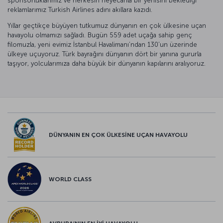
sponsorluklarımız ve herkesin heyecanla bir yenisini beklediği
reklamlarımız Turkish Airlines adını akıllara kazıdı.
Yıllar geçtikçe büyüyen tutkumuz dünyanın en çok ülkesine uçan
havayolu olmamızı sağladı. Bugün 559 adet uçağa sahip genç
filomuzla, yeni evimiz İstanbul Havalimanı’ndan 130’un üzerinde
ülkeye uçuyoruz. Türk bayrağını dünyanın dört bir yanına gururla
taşıyor, yolcularımıza daha büyük bir dünyanın kapılarını aralıyoruz.
DÜNYANIN EN ÇOK ÜLKESİNE UÇAN HAVAYOLU
WORLD CLASS