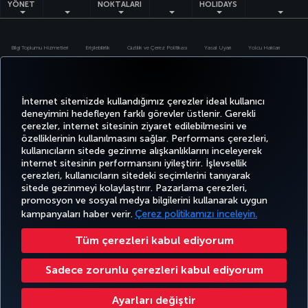
YÖNET
NOKTALARI
HOLIDAYS
Bilgi Toplumu Hizmetleri
Erişilebilirlik
Gizlilik ve Çerez Politikası
Yasal Uyarı
Yolcu Hakları
Çerez Ayarlarını Değiştir
Türk Hava Yolları A.O. Her hakkı saklıdır. © 1996 - 2025
İnternet sitemizde kullandığımız çerezler ideal kullanıcı
deneyimini hedefleyen farklı görevler üstlenir. Gerekli
çerezler, internet sitesinin ziyaret edilebilmesini ve
özelliklerinin kullanılmasını sağlar. Performans çerezleri,
kullanıcıların sitede gezinme alışkanlıklarını inceleyerek
internet sitesinin performansını iyileştirir. İşlevsellik
çerezleri, kullanıcıların sitedeki seçimlerini tanıyarak
sitede gezinmeyi kolaylaştırır. Pazarlama çerezleri,
promosyon ve sosyal medya bilgilerini kullanarak uygun
kampanyaları haber verir.
Çerez politikamızı inceleyin.
Tüm çerezleri kabul ediyorum
Sadece zorunlu çerezleri kabul ediyorum
Ayarları değiştir