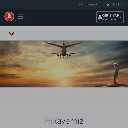
Skip to main content
Corporate Club
TR
-
IT
Toggle navigation
GİRİŞ YAP
veya üye ol
Hikayemiz