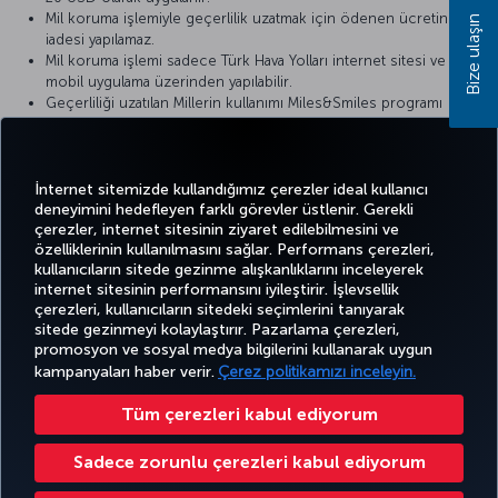
Mil koruma işlemiyle geçerlilik uzatmak için ödenen ücretin
Bize ulaşın
iadesi yapılamaz.
Mil koruma işlemi sadece Türk Hava Yolları internet sitesi ve
mobil uygulama üzerinden yapılabilir.
Geçerliliği uzatılan Millerin kullanımı Miles&Smiles programı
kurallar ve koşullarına tabidir.
Mil koruma işlemi sonucunda kısa mesaj (SMS) veya e-posta
aracılığıyla üyelere bilgi mesajı gönderilir.
İnternet sitemizde kullandığımız çerezler ideal kullanıcı
deneyimini hedefleyen farklı görevler üstlenir. Gerekli
çerezler, internet sitesinin ziyaret edilebilmesini ve
özelliklerinin kullanılmasını sağlar. Performans çerezleri,
kullanıcıların sitede gezinme alışkanlıklarını inceleyerek
Twitter
Facebook
Instagram
Youtube
LinkedIn
Tiktok
Blog
Pinterest
What
internet sitesinin performansını iyileştirir. İşlevsellik
çerezleri, kullanıcıların sitedeki seçimlerini tanıyarak
sitede gezinmeyi kolaylaştırır. Pazarlama çerezleri,
BİLET
FIRSATLAR
CORPORA
promosyon ve sosyal medya bilgilerini kullanarak uygun
AL VE
DENEYİM
VE UÇUŞ
YARDIM
MILES&SMILES
CLUB
YÖNET
NOKTALARI
kampanyaları haber verir.
Çerez politikamızı inceleyin.
Tüm çerezleri kabul ediyorum
Bilgi Toplumu Hizmetleri
Erişilebilirlik
Gizlilik ve Çerez Politikası
Yasal Uyarı
Yolcu Hakları
Sadece zorunlu çerezleri kabul ediyorum
Çerez Ayarlarını Değiştir