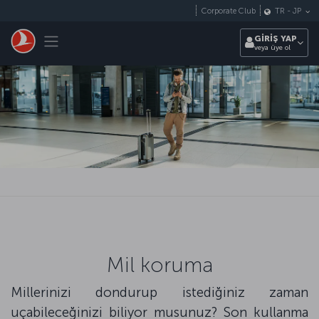
Skip to main content
Corporate Club
TR
-
JP
Toggle navigation
GİRİŞ YAP
veya üye ol
Mil koruma
Millerinizi dondurup istediğiniz zaman
uçabileceğinizi biliyor musunuz? Son kullanma