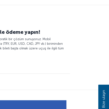
zle ödeme yapın!
 pratik bir çözüm sunuyoruz. Mobil
ra (TRY, EUR, USD, CAD, JPY vb.) biriminden
 bileti başta olmak üzere uçuş ile ilgili tüm
Bize ulaşın