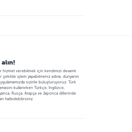
 alın!
bir hizmet verebilmek için kendimizi devamlı
bir şekilde işlem yapabilmeniz adına, dünyanın
uygulamamızda sizinle buluşturuyoruz. Türk
amasını kullanırken Türkçe, İngilizce,
alyanca, Rusça, Arapça ve Japonca dillerinde
n halledebilirsiniz.