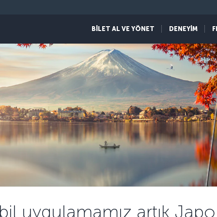
BİLET AL VE YÖNET
DENEYİM
F
il uygulamamız artık Jap