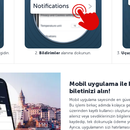
idin.
2.
Bildirimler
alanına dokunun.
3.
Uçuş
Mobil uygulama ile h
biletinizi alın!
Mobil uygulama sayesinde en güvenli
Bu işlemi birkaç adımda kolayca ge
üzerinden kayıtlı kullanıcı oluşturun
aileniz veya sevdiklerinizin bilgile
kaydedip, tek dokunuşla ödeme yön
Ayrıca, uygulamanın sizi hatırlaması