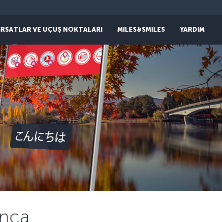
IRSATLAR VE UÇUŞ NOKTALARI
MILES&SMILES
YARDIM
onca