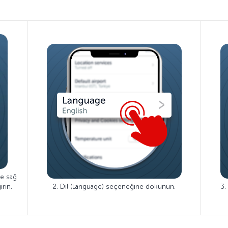
ve sağ
rin.
2. Dil (Language) seçeneğine dokunun.
3.