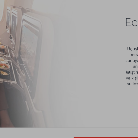
Ec
Uçuşl
mev
sunuyo
an
(atışt
ve kiş
bu lez