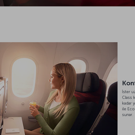
Konf
İster 
Class 
kadar y
ile Ec
sunar.