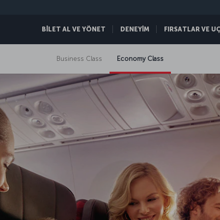
BİLET AL VE YÖNET
DENEYİM
FIRSATLAR VE U
Business Class
Economy Class