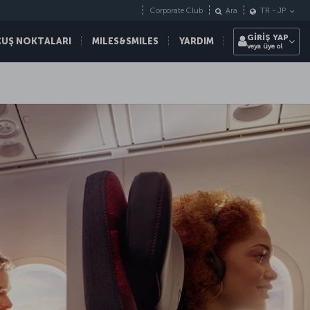
Corporate Club
Ara
TR
-
JP
GİRİŞ YAP
ÇUŞ NOKTALARI
MILES&SMILES
YARDIM
veya üye ol