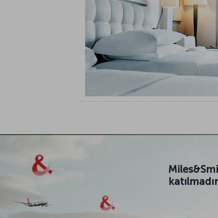
Miles&Smi
katılmadı