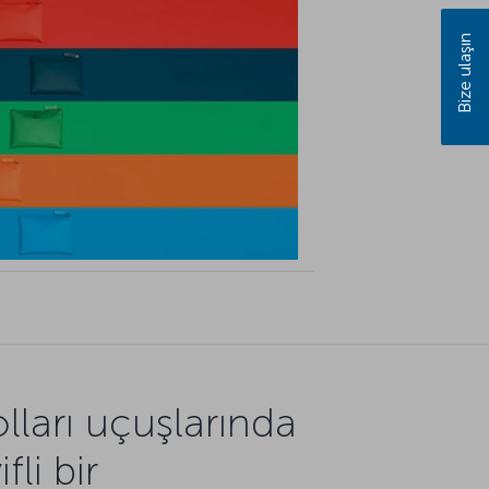
Bize ulaşın
lları uçuşlarında
fli bir