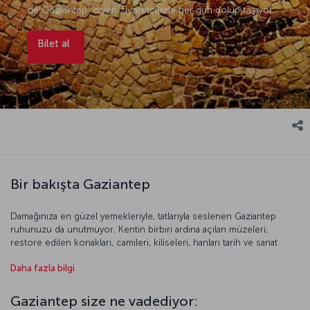
de Gaziantep” diyen ziyaretçilerle her gün dolup taşıyor.
Bilet al
Bir bakışta Gaziantep
Damağınıza en güzel yemekleriyle, tatlarıyla seslenen Gaziantep
ruhunuzu da unutmuyor. Kentin birbiri ardına açılan müzeleri,
restore edilen konakları, camileri, kiliseleri, hanları tarih ve sanat
meraklıların gözdesi durumunda. Elbette en önemli müze, Zeugma
Daha fazla bilgi
antik kentinin arkeolojiye son sürprizlerinden olan mozaiklerin
sergilendiği Zeugma Mozaik Müzesi. Kentin kalesini, camilerini,
çarşılarını, antik kentlerini gezip güzel bir kenti keşfetmenin tadına
Gaziantep size ne vadediyor:
vardıktan sonra, kurulun bir restorana ve dillere destan Gaziantep