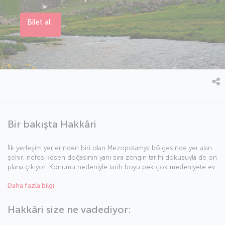
Bilet al
Bir bakışta Hakkâri
İlk yerleşim yerlerinden biri olan Mezopotamya bölgesinde yer alan
şehir, nefes kesen doğasının yanı sıra zengin tarihi dokusuyla de ön
plana çıkıyor. Konumu nedeniyle tarih boyu pek çok medeniyete ev
sahipliği yapan Hakkâri, başta Pers, Selevkos, Med, Selçuklu, Abbasi,
Daha fazla bilgi
Karakoyunlu, Akkoyunlu ve Osmanlı İmparatorluğu olmak üzere
birçok uygarlığın izlerini taşıyor. Birçok bölgesi UNESCO tarafından
dünya tarih mirası olarak kabul edilen şehir, coğrafi yapısı ve iklimiyle
Hakkâri size ne vadediyor:
kayak ve ekstrem sporlar için de son derece elverişli.