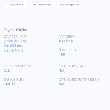
Tarih ve sanat
Doğa yürüyüşü
Ekstrem sporlar
Faydalı bilgiler
ÇEVRE ŞEHİRLER
PARA BİRİMİ
Şırnak (181 km)
Türk lirası
Van (218 km)
ÜLKE KODU
Siirt (276 km)
+90
ELEKTRİK ENERJİSİ
ORT. KAHVE FİYATI
C, E
N/A
ZAMAN DİLİMİ
ORT. YEMEK FİYATI (2 KİŞİLİK)
GMT +3
N/A