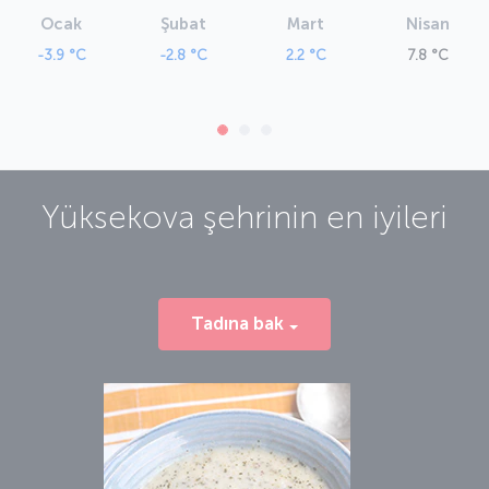
Ocak
Şubat
Mart
Nisan
-3.9 °C
-2.8 °C
2.2 °C
7.8 °C
Yüksekova
şehrinin en iyileri
Tadına bak