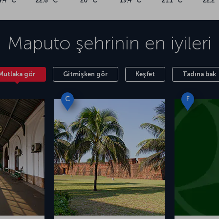
4.4 °C
22.8 °C
20 °C
19.4 °C
21.1 °C
22.2 
Maputo
şehrinin en iyileri
Mutlaka gör
Gitmişken gör
Keşfet
Tadına bak
C
F