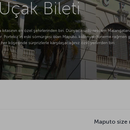
çak Bileti
 kıtasının en özel şehirlerinden biri. Dünyaca ünlü ressam Malangatan
ıyor. Portekiz’in eski sömürgesi olan Maputo, kolonyal döneme rağmen 
 her köşesinde sürprizlerle karşılaşacağınız özel yerlerden biri.
Maputo size 