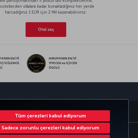
aile pansiyonlarından 5 yıldızlı tatil komplekslerine,
ostellerden villalara kadar konakladığınız her yerde
harcadığınız 1 EUR için 2 Mil kazanabilirsiniz.
Otel seç
A’NIN EN İYİ
AVRUPA’NIN EN İYİ
 İÇİ EĞLENCE
YİYECEK ve İÇECEK
LÜ
ÖDÜLÜ
sapp
RATE CLUB
TÜRK HAVA YOLLARI
Tüm çerezleri kabul ediyorum
Sadece zorunlu çerezleri kabul ediyorum
Çerez Ayarlarını Değiştir