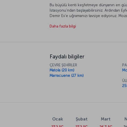
Bu büyülü kenti keşfetmeye dünyanın en güze
İstasyonu’ndan başlayabilirsiniz. Ardından Eyfe
Demir Ev’e uğramanızı tavsiye ediyoruz. Moza
yakalayacağınız Ulusal Tarih Müzesi, şehirde
Daha fazla bilgi
sonra kendinizi Inhaca Adası’nda geçireceğiniz
Okyanusu açıklarındaki Inhaca, masmavi denizi
Faydalı bilgiler
ÇEVRE ŞEHİRLER
PA
Matola (20 km)
Mo
Marracuene (27 km)
ÜL
25
Ocak
Şubat
Mart
N