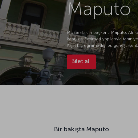
Maputo U
Mozambik’in başkenti Maputo, Afrika
kent, zarif mimari yapılarıyla tanın
Kışın hiç uğramadığı bu güneşli kent,
Bilet al
Bir bakışta Maputo