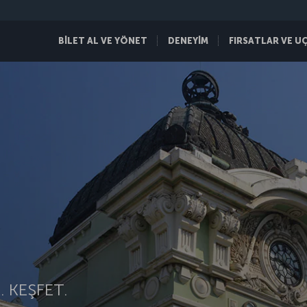
BİLET AL VE YÖNET
DENEYİM
FIRSATLAR VE U
 KEŞFET.