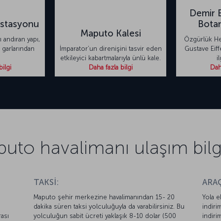
Demir 
İstasyonu
Botan
Maputo Kalesi
yı andıran yapı,
Özgürlük Hey
 garlarından
İmparator’un direnişini tasvir eden
Gustave Eiffe
etkileyici kabartmalarıyla ünlü kale.
i
bilgi
Daha fazla bilgi
Daha
uto havalimanı ulaşım bilgi
TAKSİ:
ARAÇ
Maputo şehir merkezine havalimanından 15- 20
Yola e
dakika süren taksi yolculuğuyla da varabilirsiniz. Bu
indiri
ası
yolculuğun sabit ücreti yaklaşık 8-10 dolar (500
indiri