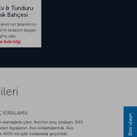
Ev & Tunduru
ik Bahçesi
keli’nin tasarımcısı
l’in imzasını taşıyan
lginç yapı.
 fazla bilgi
leri
 KİRALAMA:
Bize ulaşın
k avantajlarla çıkın. Avis’ten araç kiralayın, %40
mden faydalanın. Avis kiralamalarında. Avis
mi 4000 mil aylık kiralamada geçerlidir.