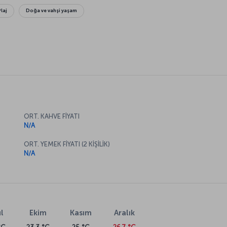
Plaj
Doğa ve vahşi yaşam
ORT. KAHVE FİYATI
N/A
ORT. YEMEK FİYATI (2 KİŞİLİK)
N/A
l
Ekim
Kasım
Aralık