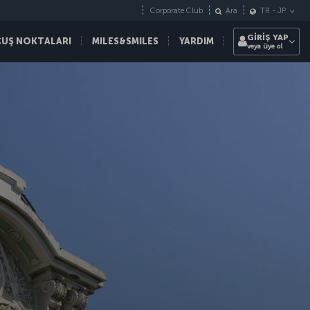
Corporate Club
Ara
TR
-
JP
GİRİŞ YAP
ÇUŞ NOKTALARI
MILES&SMILES
YARDIM
veya üye ol