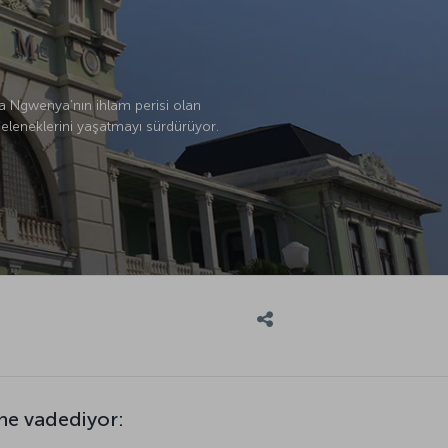
a Ngwenya’nın ihlam perisi olan
geleneklerini yaşatmayı sürdürüyor.
ne vadediyor: