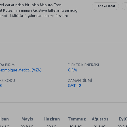
l garlarından biri olan Maputo Tren
Tarih ve sanat
l Kulesi’nin mimarı Gustave Eiffel’in tasarladığı
mbik kültürünü yakından tanıma fırsatını
ki en önemli sanat merkezi. Şehri gördükten
 keyifli bir günle ödüllendirebilirsiniz. Hint
n yeşilin her tonuyla buluştuğu harika bir ada.
RA BİRİMİ
ELEKTRİK ENERJİSİ
zambique Metical (MZN)
C,F,M
KE KODU
ZAMAN DİLİMİ
8
GMT +2
isan
Mayis
Haziran
Temmuz
Ağustos
Eylü