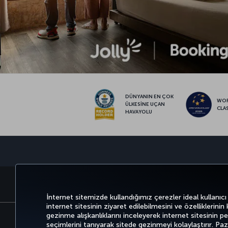
DÜNYANIN EN ÇOK
WO
ÜLKESİNE UÇAN
CLA
HAVAYOLU
BİLET AL VE YÖNET
DENEYİM
İnternet sitemizde kullandığımız çerezler ideal kullanıcı
internet sitesinin ziyaret edilebilmesini ve özelliklerinin
gezinme alışkanlıklarını inceleyerek internet sitesinin perf
seçimlerini tanıyarak sitede gezinmeyi kolaylaştırır. P
Bilgi Toplumu Hizmetleri
Erişilebilirli