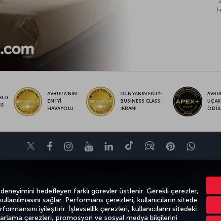
h
AVRUPA’NIN
DÜNYANIN EN İYİ
AVRUP
RLD
EN İYİ
BUSINESS CLASS
UÇAK
SS
HAVAYOLU
İKRAMI
ÖDÜ
Twitter
Facebook
Instagram
Youtube
LinkedIn
Tiktok
Blog
Pinterest
What
FIRSATLAR VE UÇUŞ NOKTALARI
YARDIM
MILES&SMILES
CORPO
 deneyimini hedefleyen farklı görevler üstlenir. Gerekli çerezler,
 kullanılmasını sağlar. Performans çerezleri, kullanıcıların sitede
ormansını iyileştirir. İşlevsellik çerezleri, kullanıcıların sitedeki
azarlama çerezleri, promosyon ve sosyal medya bilgilerini
k
Gizlilik ve Çerez Politikası
Yasal Uyarı
Yolcu Hakları