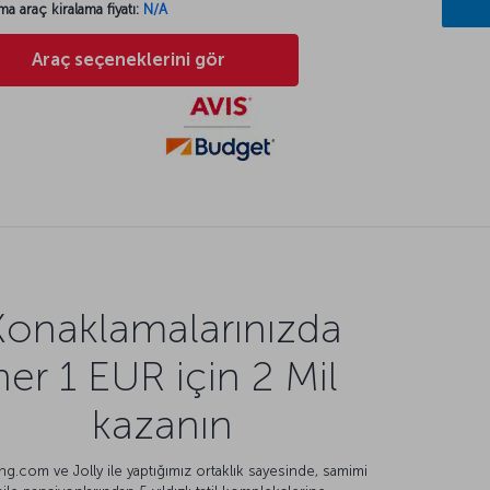
ma araç kiralama fiyatı:
N/A
Araç seçeneklerini gör
Konaklamalarınızda
her 1 EUR için 2 Mil
kazanın
g.com ve Jolly ile yaptığımız ortaklık sayesinde, samimi